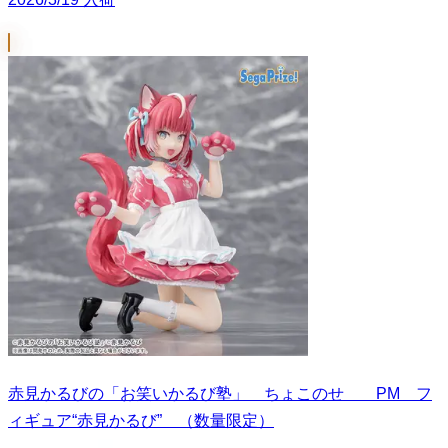
赤見かるびの「お笑いかるび塾」 ちょこのせ PM フ
ィギュア“赤見かるび” （数量限定）