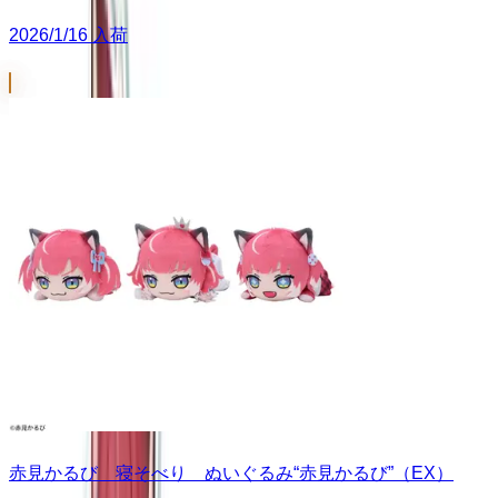
2026/1/16 入荷
赤見かるび 寝そべり ぬいぐるみ“赤見かるび”（EX）