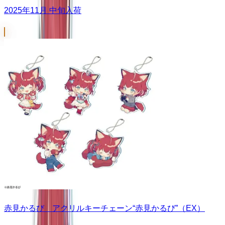
2025年11月 中旬入荷
赤見かるび アクリルキーチェーン“赤見かるび”（EX）