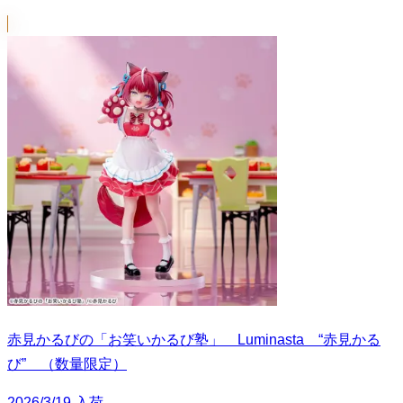
赤見かるびの「お笑いかるび塾」 Luminasta “赤見かる
び” （数量限定）
2026/3/19 入荷