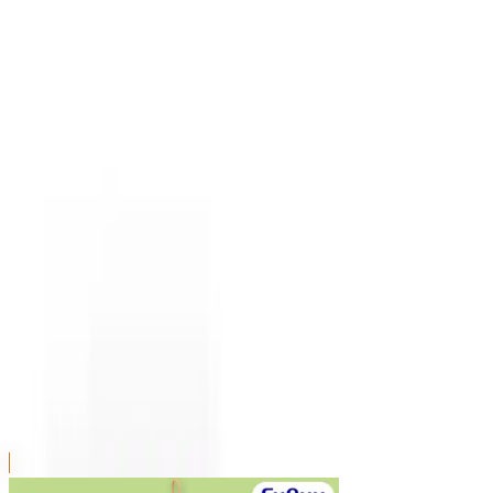
川越店
川崎店
浦和店
平塚店
大和店
ご利用上のお願い
本リストは、入荷予定（実績）をお知らせするもので
あり、現在の在庫状況を示すものではございません。
超人気景品は【入荷日〜翌日朝】に品切れとなる場合
がございます。
新入荷景品の投入時間も、当日の配送状況により変動
いたします。
|
サンリオキャラクターズ
の景品