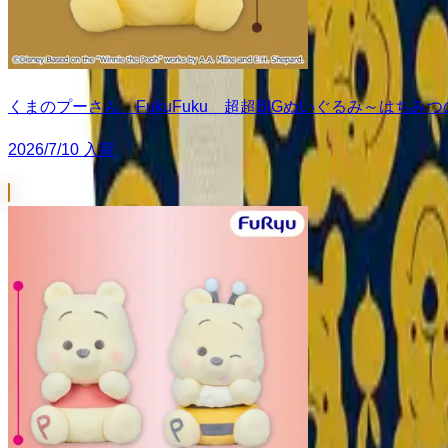
くまのプーさん FukuFuku 超超BIGぬいぐるみ～はちみ
2026/7/10 入荷