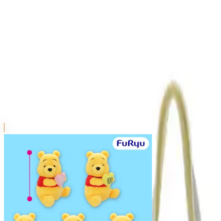
本リストは、入荷予定（実績）をお知らせするものであ
超人気景品は【入荷日〜翌日朝】に品切れとなる場合が
新入荷景品の投入時間も、当日の配送状況により変動い
|
くまのプーさん
の景品