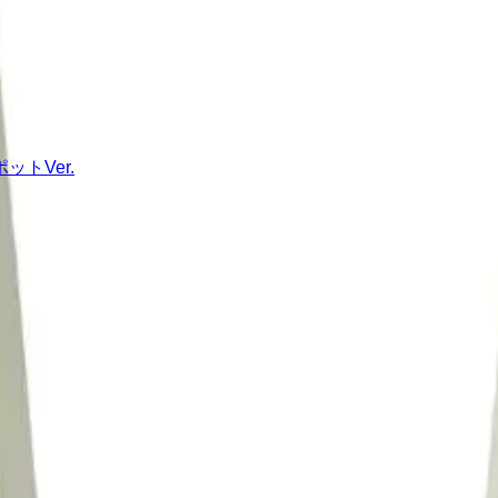
トVer.