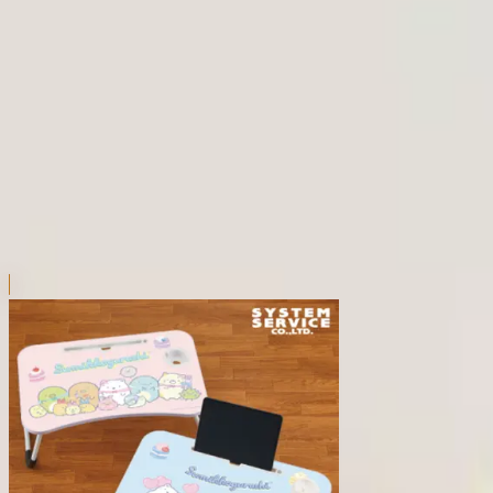
本リストは、入荷予定（実績）をお知らせするものであ
超人気景品は【入荷日〜翌日朝】に品切れとなる場合が
新入荷景品の投入時間も、当日の配送状況により変動い
|
すみっコぐらし
の景品