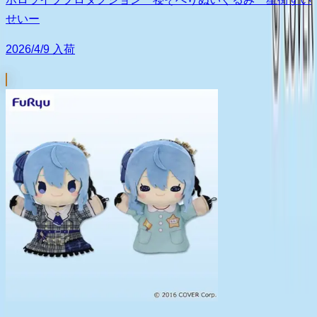
せいー
2026/4/9 入荷