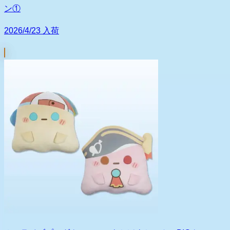
ン①
2026/4/23 入荷