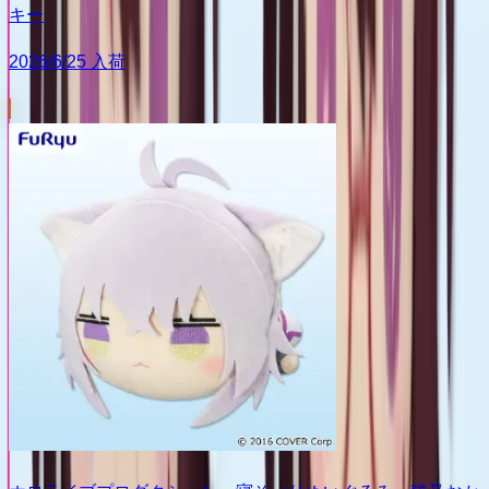
キー
2026/6/25 入荷