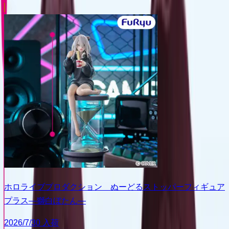
ホロライブプロダクション ぬーどるストッパーフィギュア
プラス―獅白ぼたん―
2026/7/30 入荷