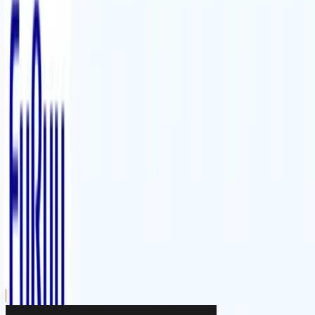
川越店
川崎店
浦和店
平塚店
大和店
ご利用上のお願い
本リストは、入荷予定（実績）をお知らせするもので
あり、現在の在庫状況を示すものではございません。
超人気景品は【入荷日〜翌日朝】に品切れとなる場合
がございます。
新入荷景品の投入時間も、当日の配送状況により変動
いたします。
|
ホロライブプロダクション
の景品