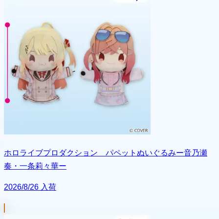
ホロライブプロダクション パペットぬいぐるみー音乃瀬
奏・一条莉々華ー
2026/8/26 入荷