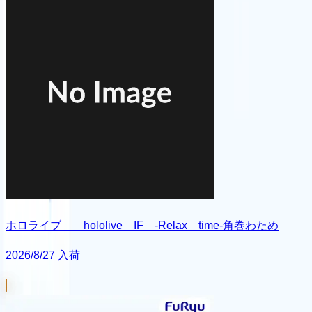
ホロライブ hololive IF -Relax time-角巻わため
2026/8/27 入荷