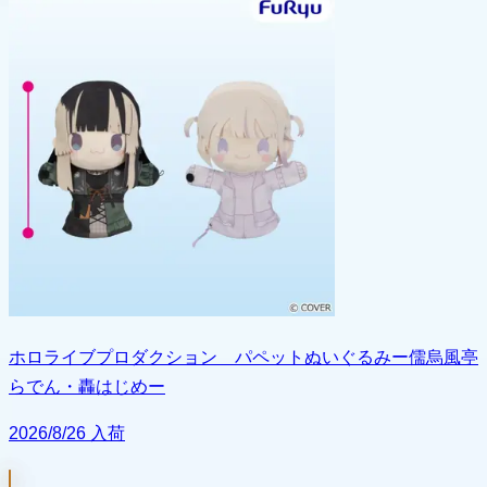
ホロライブプロダクション パペットぬいぐるみー儒烏風亭
らでん・轟はじめー
2026/8/26 入荷