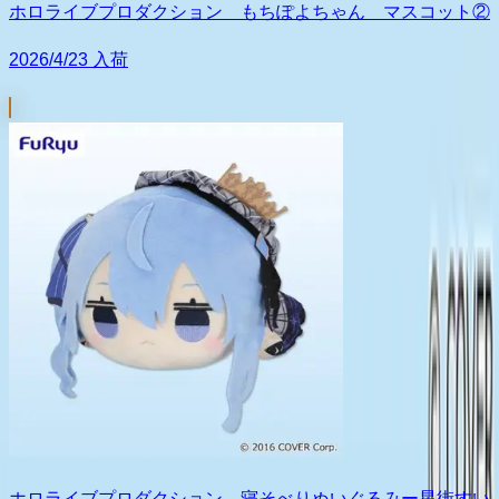
ホロライブプロダクション もちぽよちゃん マスコット②
2026/4/23 入荷
ホロライブプロダクション 寝そべりぬいぐるみー星街すい