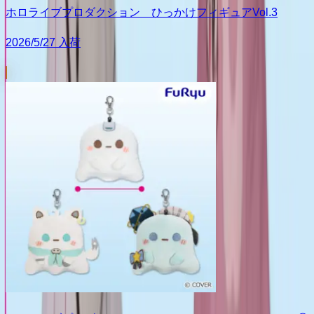
ホロライブプロダクション ひっかけフィギュアVol.3
2026/5/27 入荷