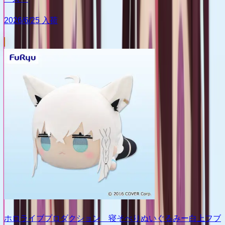
2026/6/25 入荷
ホロライブプロダクション 寝そべりぬいぐるみー白上フブ