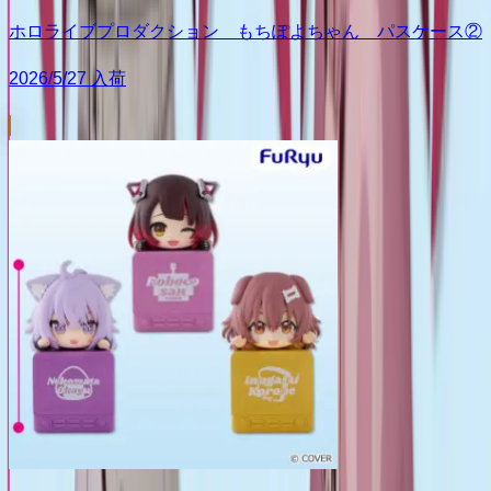
ホロライブプロダクション もちぽよちゃん パスケース②
2026/5/27 入荷