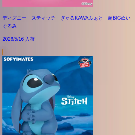
ディズニー スティッチ ぎゃるKAWAふぉと 超BIGぬい
ぐるみ
2026/5/16 入荷