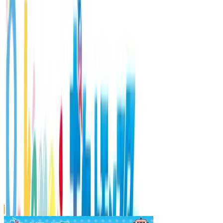
川越店
川崎店
浦和店
平塚店
大和店
ご利用上のお願い
本リストは、入荷予定（実績）をお知らせするもので
あり、現在の在庫状況を示すものではございません。
超人気景品は【入荷日〜翌日朝】に品切れとなる場合
がございます。
新入荷景品の投入時間も、当日の配送状況により変動
いたします。
|
ポケットモンスター
の景品