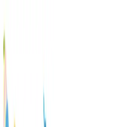
TOP
店舗一覧
イベント
景品
ギャラリー
会社情報
採用情報
お
問い合わせ
2025年7月 中旬入荷
2025年7月 中旬入荷
ポケットモンスター ネック
パース（EX）
#
ポケットモンスター
入荷予定店舗(全5店舗)