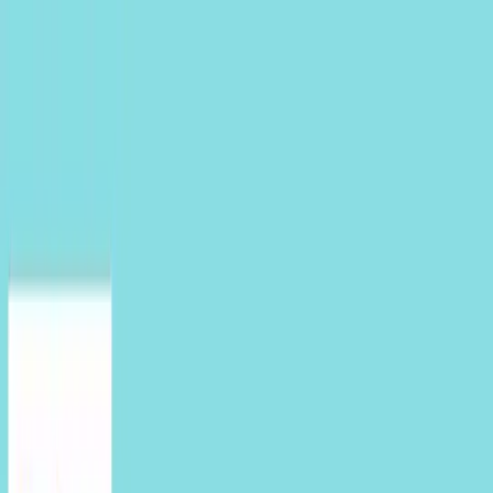
TOP
店舗一覧
イベント
景品
ギャラリー
会社情報
採用情報
お
問い合わせ
2025年7月 上旬入荷
2025年7月 上旬入荷
ディズニーキャラクター ミ
ルキーボア パールマスコッ
ト
#
ディズニー
#
ミルキーボア