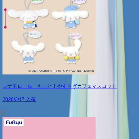
シナモロール もっと！やすらぎカフェマスコット
2026/3/17 入荷