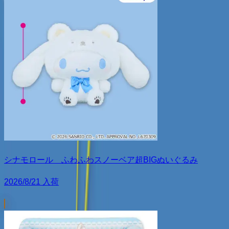
シナモロール ふわふわスノーベア超BIGぬいぐるみ
2026/8/21 入荷