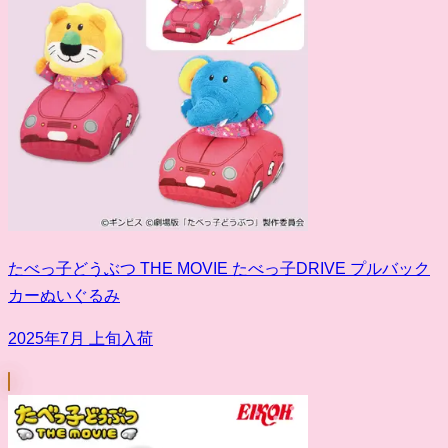
たべっ子どうぶつ THE MOVIE たべっ子DRIVE プルバック
カーぬいぐるみ
2025年7月 上旬入荷