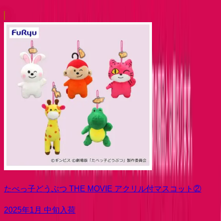
たべっ子どうぶつ THE MOVIE アクリル付マスコット②
2025年1月 中旬入荷