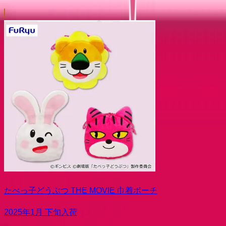
たべっ子どうぶつ THE MOVIE 巾着ポーチ
2025年1月 下旬入荷