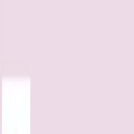
TOP
店舗一覧
イベント
景品
ギャラリー
会社情報
採用情報
お
問い合わせ
2025年5月 下旬入荷
2025年5月 下旬入荷
たべっ子どうぶつ THE
MOVIE 大きな三段収納バス
ケット
#
たべっ子どうぶつ