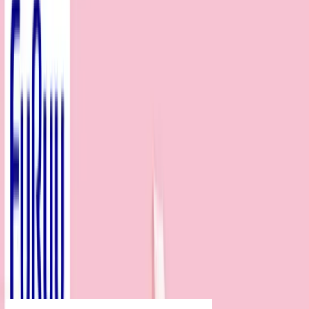
川越店
川崎店
浦和店
平塚店
大和店
ご利用上のお願い
本リストは、入荷予定（実績）をお知らせするもので
あり、現在の在庫状況を示すものではございません。
超人気景品は【入荷日〜翌日朝】に品切れとなる場合
がございます。
新入荷景品の投入時間も、当日の配送状況により変動
いたします。
|
エスターバニー
の景品