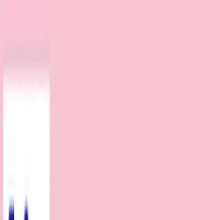
TOP
店舗一覧
イベント
景品
ギャラリー
会社情報
採用情報
お
問い合わせ
2025年8月 上旬入荷
2025年8月 上旬入荷
エスターバニー ポーチぬい
ぐるみ
#
エスターバニー
入荷予定店舗(全5店舗)