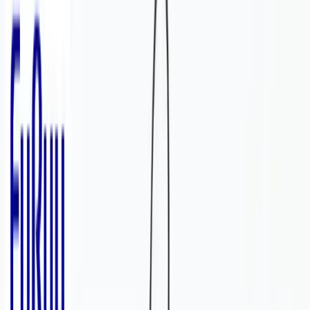
入荷予定店舗(全5店舗)
川越店
川崎店
浦和店
平塚店
大和店
ご利用上のお願い
本リストは、入荷予定（実績）をお知らせするもので
あり、現在の在庫状況を示すものではございません。
超人気景品は【入荷日〜翌日朝】に品切れとなる場合
がございます。
新入荷景品の投入時間も、当日の配送状況により変動
いたします。
|
マインクラフト
の景品