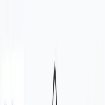
TOP
店舗一覧
イベント
景品
ギャラリー
会社情報
採用情報
お
問い合わせ
2025年9月 上旬入荷
2025年9月 上旬入荷
マインクラフト アソートマ
スコット：クリーパー：エン
ダーマン：村人
#
マインクラフト