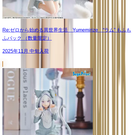
Re:ゼロから始める異世界生活 Yumemirize “ラム” もふも
ふパック （数量限定）
2025年11月 中旬入荷