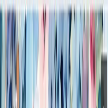
TOP
店舗一覧
イベント
景品
ギャラリー
会社情報
採用情報
お
問い合わせ
2026/5/12 入荷
2026/5/12 入荷
Re:ゼロから始める異世界生
活 GLITTER&GLAMOURS-
REM-maid ver.
#
Re:ゼロから始める異世界生活
#
GLITTER&GLAMOURS