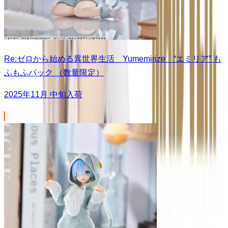
Re:ゼロから始める異世界生活 Yumemirize “エミリア” も
ふもふパック （数量限定）
2025年11月 中旬入荷