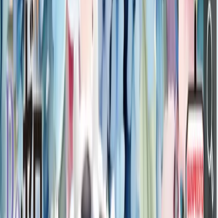
入荷予定店舗(全5店舗)
川越店
川崎店
浦和店
平塚店
大和店
ご利用上のお願い
本リストは、入荷予定（実績）をお知らせするもので
あり、現在の在庫状況を示すものではございません。
超人気景品は【入荷日〜翌日朝】に品切れとなる場合
がございます。
新入荷景品の投入時間も、当日の配送状況により変動
いたします。
|
Re:ゼロから始める異世界生活
の景品