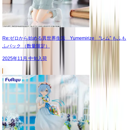
Re:ゼロから始める異世界生活 Yumemirize “レム” もふも
ふパック （数量限定）
2025年11月 中旬入荷