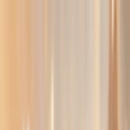
TOP
店舗一覧
イベント
景品
ギャラリー
会社情報
採用情報
お
問い合わせ
2026/7/24 入荷
2026/7/24 入荷
Re:ゼロから始める異世界生
活 Desktop Cute フィギ
ュア レム～Star
Dreamy ver.～Renewal