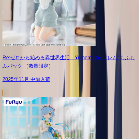
Re:ゼロから始める異世界生活 Yumemirize “レム” もふも
ふパック （数量限定）
2025年11月 中旬入荷