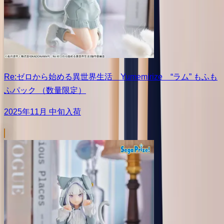
Re:ゼロから始める異世界生活 Yumemirize “ラム” もふも
ふパック （数量限定）
2025年11月 中旬入荷