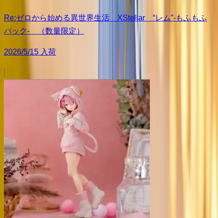
Re:ゼロから始める異世界生活 XStellar “レム”-もふもふ
パック- （数量限定）
2026/5/15 入荷