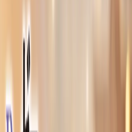
#
Re:ゼロから始める異世界生活
#
Desktop Cute フィギュア
入荷予定店舗(全5店舗)
川越店
川崎店
浦和店
平塚店
大和店
ご利用上のお願い
本リストは、入荷予定（実績）をお知らせするもので
あり、現在の在庫状況を示すものではございません。
超人気景品は【入荷日〜翌日朝】に品切れとなる場合
がございます。
新入荷景品の投入時間も、当日の配送状況により変動
いたします。
|
Re:ゼロから始める異世界生活
の景品