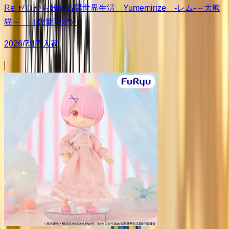
Re:ゼロから始める異世界生活 Yumemirize ‐レム‐～大熊
猫～ （数量限定）
2026/7/17 入荷