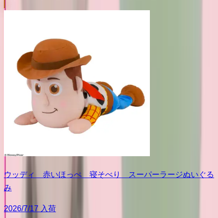
ウッディ 赤いほっぺ 寝そべり スーパーラージぬいぐる
み
2026/7/17 入荷