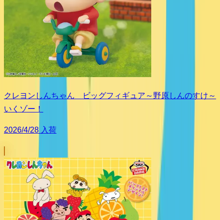
クレヨンしんちゃん ビッグフィギュア～野原しんのすけ～
いくゾー！
2026/4/28 入荷