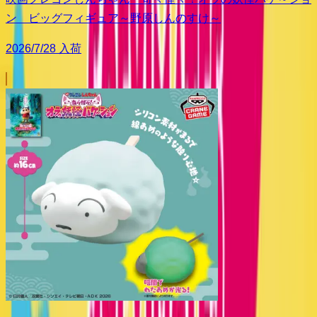
ン ビッグフィギュア～野原しんのすけ～
2026/7/28 入荷