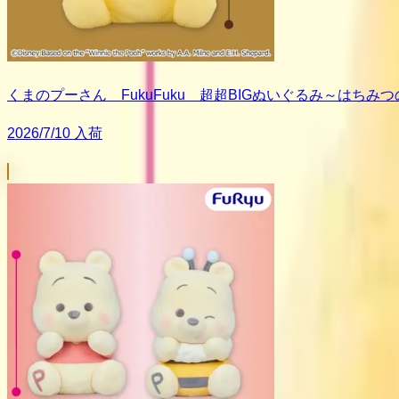
くまのプーさん FukuFuku 超超BIGぬいぐるみ～はちみ
2026/7/10 入荷