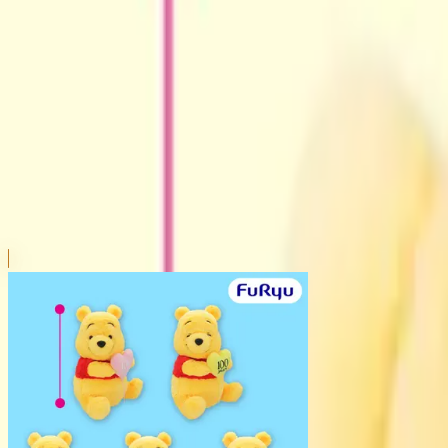
本リストは、入荷予定（実績）をお知らせするものであ
超人気景品は【入荷日〜翌日朝】に品切れとなる場合が
新入荷景品の投入時間も、当日の配送状況により変動い
|
くまのプーさん
の景品