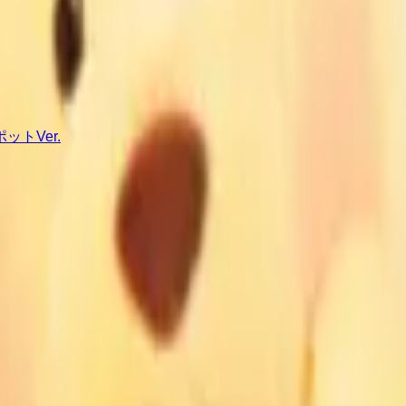
トVer.