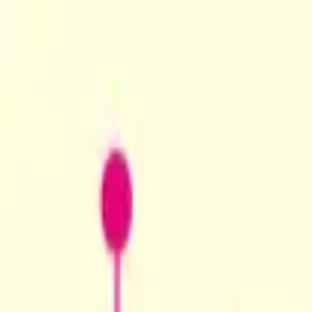
TOP
店舗一覧
イベント
景品
ギャラリー
会社情報
採用情報
お問
2026/5/16 入荷
2026/5/16 入荷
くまのプーさん てれかくし超
#
くまのプーさん
入荷予定店舗(全5店舗)
川越店
川崎店
浦和店
平塚店
大和店
ご利用上のお願い