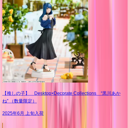
【推しの子】 Desktop×Decorate Collections “黒川あか
ね” （数量限定）
2025年6月 上旬入荷