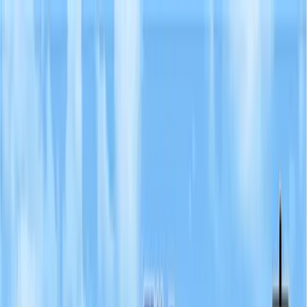
TOP
店舗一覧
イベント
景品
ギャラリー
会社情報
採用情報
お
問い合わせ
2026/5/14 入荷
2026/5/14 入荷
ワンピース ちびぐるみ～麦
わらの一味vol.2～
#
ONE PIECE
#
ちびぐるみ
入荷予定店舗(全5店舗)