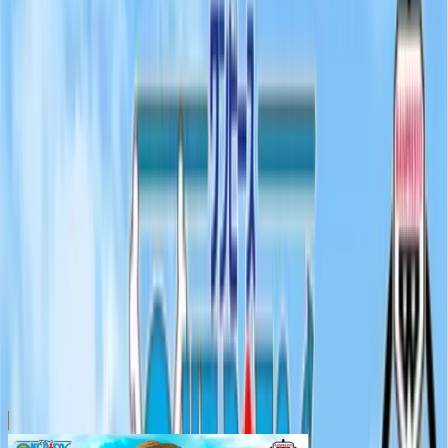
川越店
川崎店
浦和店
平塚店
大和店
ご利用上のお願い
本リストは、入荷予定（実績）をお知らせするもので
あり、現在の在庫状況を示すものではございません。
超人気景品は【入荷日〜翌日朝】に品切れとなる場合
がございます。
新入荷景品の投入時間も、当日の配送状況により変動
いたします。
|
ONE PIECE
の景品