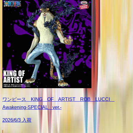
ワンピース KING OF ARTIST ROB LUCCI
Awakening-SPECIAL ver.-
2026/6/3 入荷