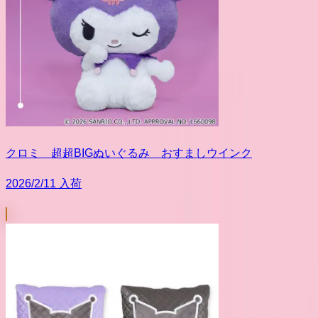
クロミ 超超BIGぬいぐるみ おすましウインク
2026/2/11 入荷