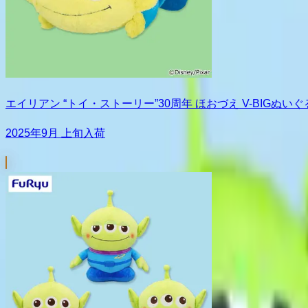
エイリアン “トイ・ストーリー”30周年 ほおづえ V-BIGぬい
2025年9月 上旬入荷