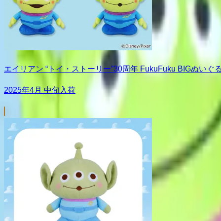
エイリアン “トイ・ストーリー”30周年 FukuFuku BIGぬいぐ
2025年4月 中旬入荷