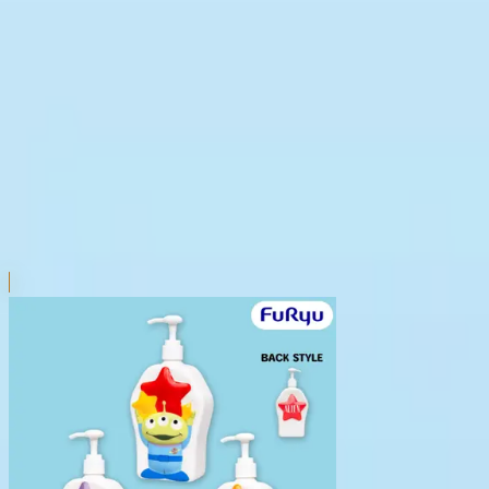
本リストは、入荷予定（実績）をお知らせするものであ
超人気景品は【入荷日〜翌日朝】に品切れとなる場合が
新入荷景品の投入時間も、当日の配送状況により変動い
|
エイリアン
の景品