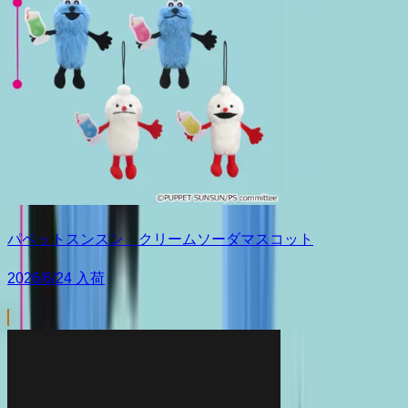
パペットスンスン クリームソーダマスコット
2026/6/24 入荷