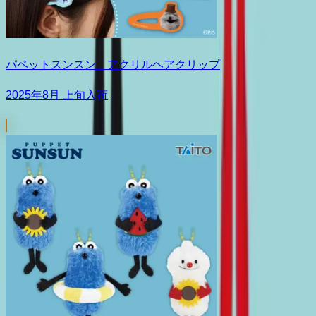
パペットスンスン アクリルヘアクリップ
2025年8月 上旬入荷