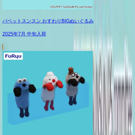
パペットスンスン おすわりBIGぬいぐるみ
2025年7月 中旬入荷