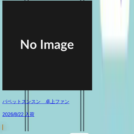
パペットスンスン 卓上ファン
2026/8/22 入荷