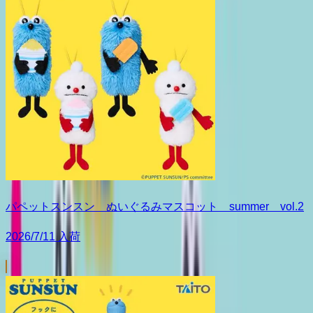
パペットスンスン ぬいぐるみマスコット summer vol.2
2026/7/11 入荷