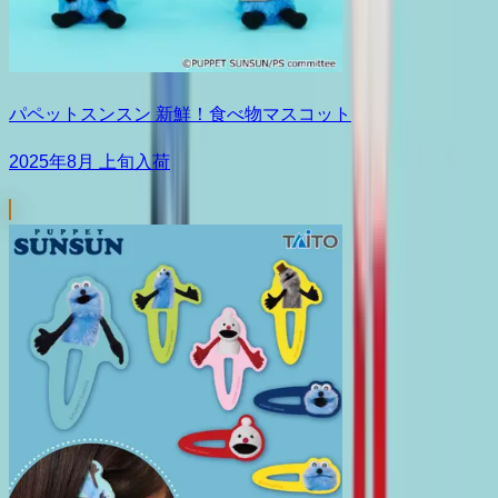
パペットスンスン 新鮮！食べ物マスコット
2025年8月 上旬入荷