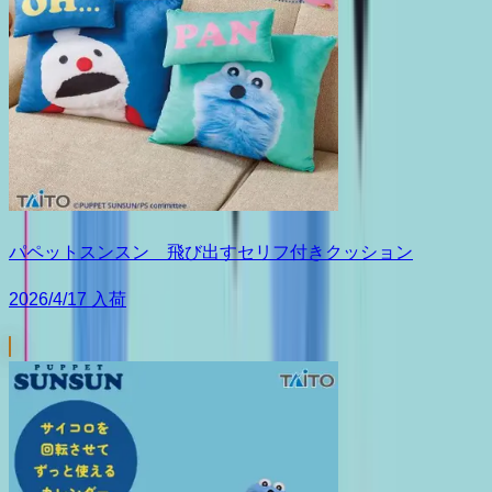
パペットスンスン 飛び出すセリフ付きクッション
2026/4/17 入荷