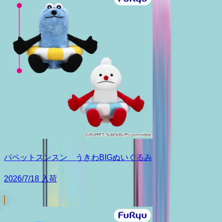
パペットスンスン うきわBIGぬいぐるみ
2026/7/18 入荷