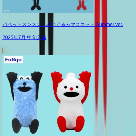
パペットスンスン ぬいぐるみマスコット Summer ver.
2025年7月 中旬入荷