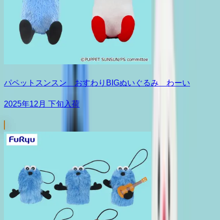
パペットスンスン おすわりBIGぬいぐるみ わーい
2025年12月 下旬入荷