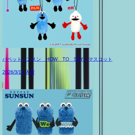
パペットスンスン HOW TO SAY マスコット
2026/3/18 入荷