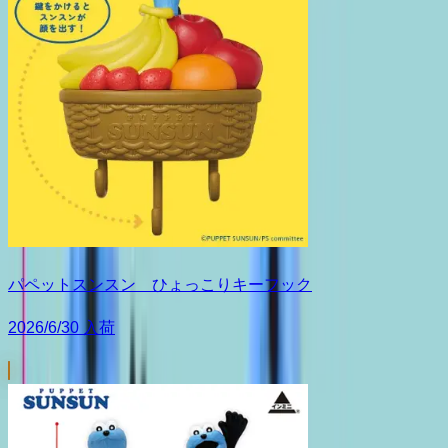
パペットスンスン ひょっこりキーフック
2026/6/30 入荷