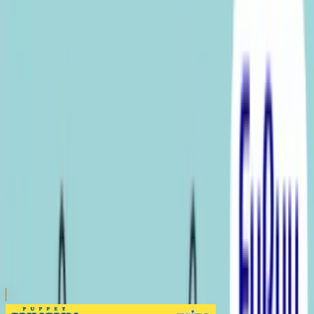
川越店
川崎店
浦和店
平塚店
大和店
ご利用上のお願い
本リストは、入荷予定（実績）をお知らせするもので
あり、現在の在庫状況を示すものではございません。
超人気景品は【入荷日〜翌日朝】に品切れとなる場合
がございます。
新入荷景品の投入時間も、当日の配送状況により変動
いたします。
|
パペットスンスン
の景品