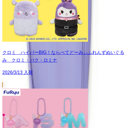
クロミ ハイパーBIG！ならべてどーみぃふれんずぬいぐる
み クロミ・バク・ロミナ
2026/3/13 入荷