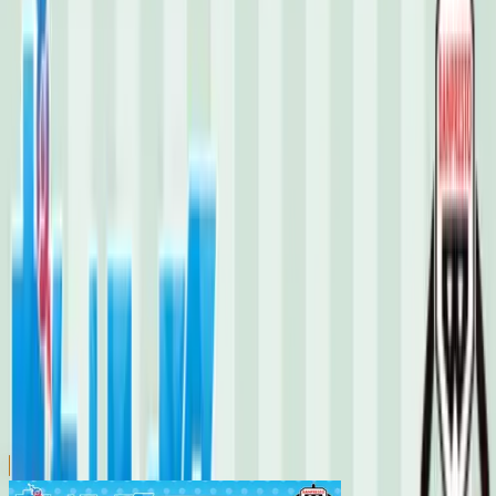
川越店
川崎店
浦和店
平塚店
大和店
ご利用上のお願い
本リストは、入荷予定（実績）をお知らせするもので
あり、現在の在庫状況を示すものではございません。
超人気景品は【入荷日〜翌日朝】に品切れとなる場合
がございます。
新入荷景品の投入時間も、当日の配送状況により変動
いたします。
|
ポケットモンスター
の景品