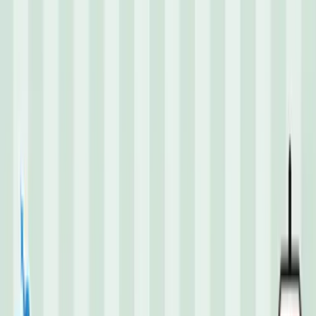
TOP
店舗一覧
イベント
景品
ギャラリー
会社情報
採用情報
お
問い合わせ
2026/5/14 入荷
2026/5/14 入荷
ポケットモンスター 顔型ミ
ニポーチ～ヤドン～
#
ポケットモンスター
入荷予定店舗(全5店舗)