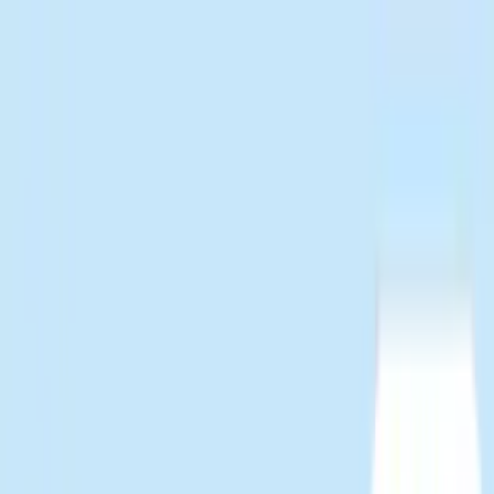
TOP
店舗一覧
イベント
景品
ギャラリー
会社情報
採用情報
お
問い合わせ
2026/5/20 入荷
2026/5/20 入荷
エスターバニー×マイメロデ
ィ バニティポーチ
#
エスターバニー
入荷予定店舗(全5店舗)