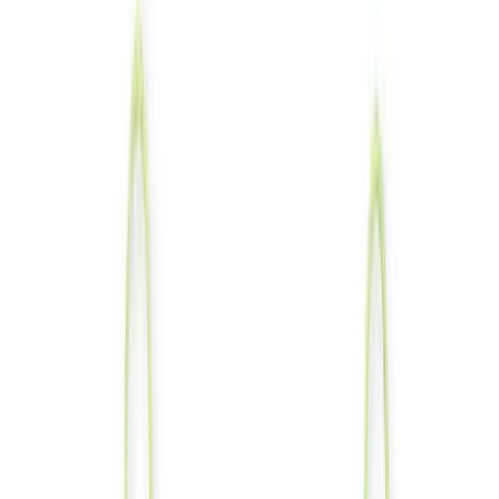
入荷予定店舗(全5店舗)
川越店
川崎店
浦和店
平塚店
大和店
ご利用上のお願い
本リストは、入荷予定（実績）をお知らせするもので
あり、現在の在庫状況を示すものではございません。
超人気景品は【入荷日〜翌日朝】に品切れとなる場合
がございます。
新入荷景品の投入時間も、当日の配送状況により変動
いたします。
|
サンリオキャラクターズ
の景品