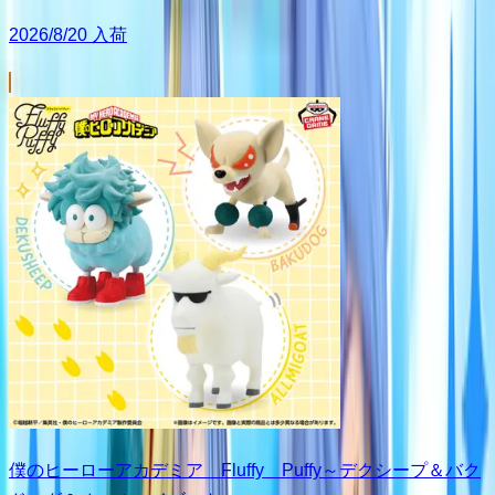
2026/8/20 入荷
僕のヒーローアカデミア Fluffy Puffy～デクシープ＆バク