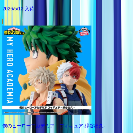
2026/5/12 入荷
僕のヒーローアカデミア フィギュア-緑谷出久-