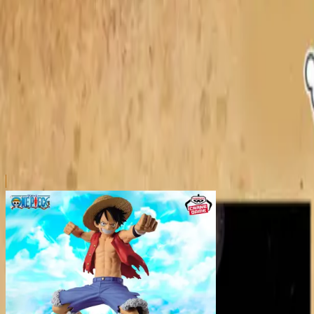
本リストは、入荷予定（実績）をお知らせするものであ
超人気景品は【入荷日〜翌日朝】に品切れとなる場合が
新入荷景品の投入時間も、当日の配送状況により変動い
|
ONE PIECE
の景品