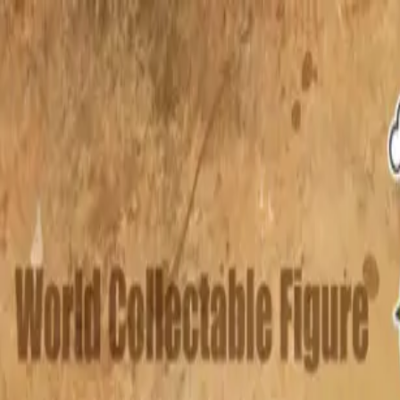
TOP
店舗一覧
イベント
景品
ギャラリー
会社情報
採用情報
お問
2026/6/9 入荷
2026/6/9 入荷
ワンピース ワールドコレクタ
#
ONE PIECE
#
ワールドコレクタブルフィギュア
入荷予定店舗(全5店舗)
川越店
川崎店
浦和店
平塚店
大和店
ご利用上のお願い