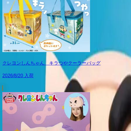
クレヨンしんちゃん キラつやクーラーバッグ
2026/8/20 入荷