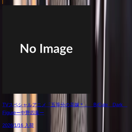
TVスペシャルアニメ「五等分の花嫁＊」 BiCute Dark
Figureー中野四葉ー
2026/1/16 入荷