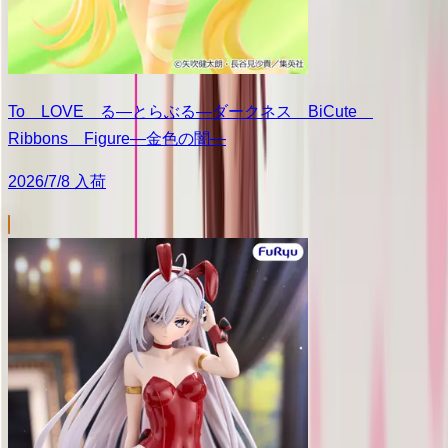
To LOVE る―とらぶる―ダークネス BiCute
Ribbons Figure―金色の闇―
2026/7/8 入荷