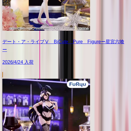
デート・ア・ライブⅤ BiCute Pure Figureー星宮六喰
ー
2026/4/24 入荷