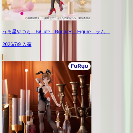
うる星やつら BiCute Bunnies Figure―ラム―
2026/7/9 入荷