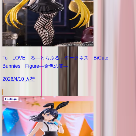
To LOVE る―とらぶる―ダークネス BiCute
Bunnies Figure―金色の闇―
2026/4/10 入荷