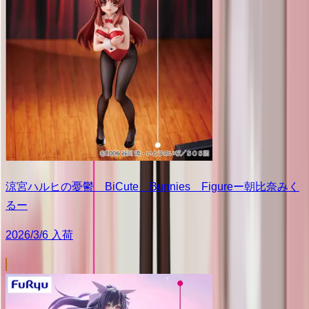
涼宮ハルヒの憂鬱 BiCute Bunnies Figureー朝比奈みく
るー
2026/3/6 入荷