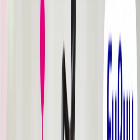
入荷予定店舗(全5店舗)
川越店
川崎店
浦和店
平塚店
大和店
ご利用上のお願い
本リストは、入荷予定（実績）をお知らせするもので
あり、現在の在庫状況を示すものではございません。
超人気景品は【入荷日〜翌日朝】に品切れとなる場合
がございます。
新入荷景品の投入時間も、当日の配送状況により変動
いたします。
|
バカとテストと召喚獣
の景品