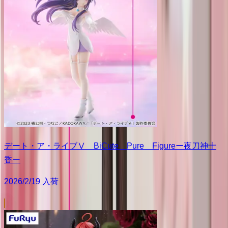
デート・ア・ライブⅤ BiCute Pure Figureー夜刀神十
香ー
2026/2/19 入荷