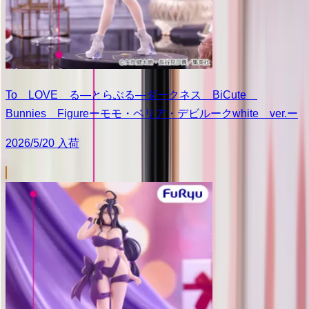
To LOVE る―とらぶる―ダークネス BiCute
Bunnies Figureーモモ・ベリア・デビルークwhite ver.ー
2026/5/20 入荷