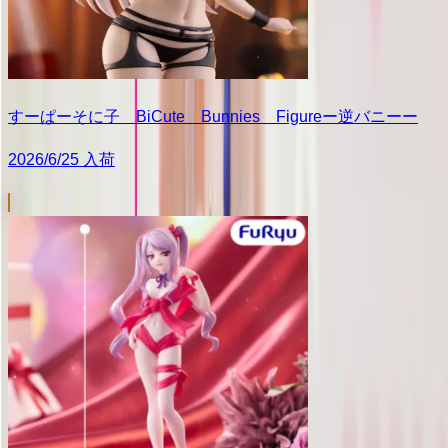
すーぱーそに子 BiCute Bunnies Figureー逆バニーー
2026/6/25 入荷