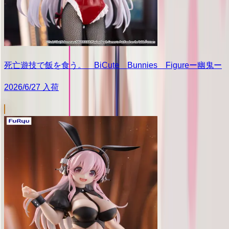
死亡遊技で飯を食う。 BiCute Bunnies Figureー幽鬼ー
2026/6/27 入荷