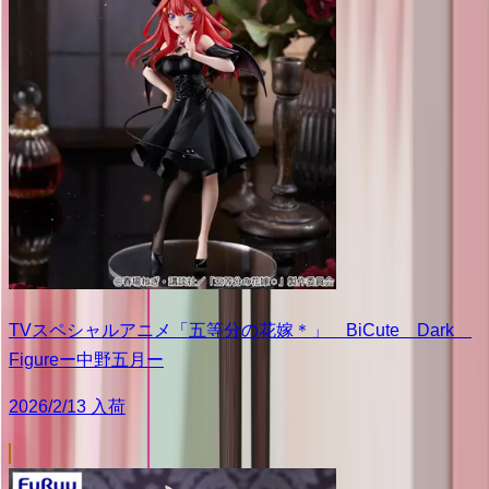
TVスペシャルアニメ「五等分の花嫁＊」 BiCute Dark
Figureー中野五月ー
2026/2/13 入荷