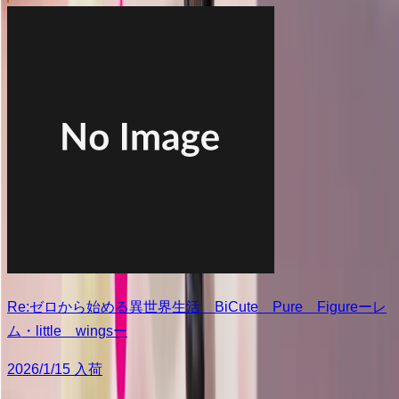
Re:ゼロから始める異世界生活 BiCute Pure Figureーレ
ム・little wingsー
2026/1/15 入荷