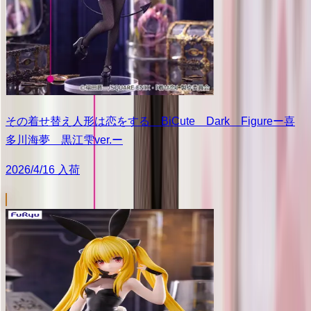
その着せ替え人形は恋をする BiCute Dark Figureー喜
多川海夢 黒江雫ver.ー
2026/4/16 入荷