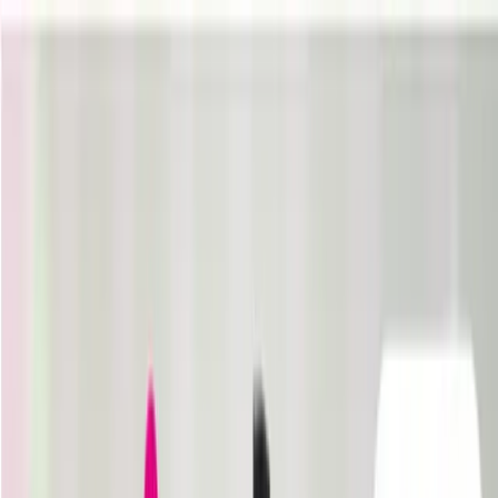
TOP
店舗一覧
イベント
景品
ギャラリー
会社情報
採用情報
お
問い合わせ
2026/6/19 入荷
2026/6/19 入荷
バカとテストと召喚獣
BiCute Bunnies Figure―
木下秀吉―
#
バカとテストと召喚獣
#
BiCute Bunnies Figure