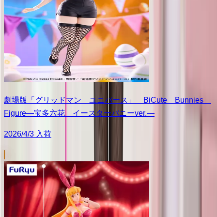
劇場版「グリッドマン ユニバース」 BiCute Bunnies
Figure―宝多六花 イースターバニーver.―
2026/4/3 入荷