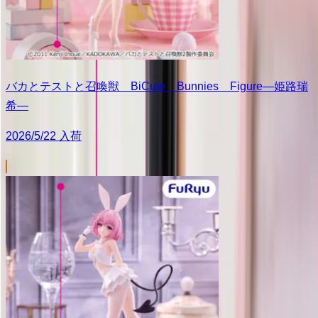
バカとテストと召喚獣 BiCute Bunnies Figure―姫路瑞
希―
2026/5/22 入荷