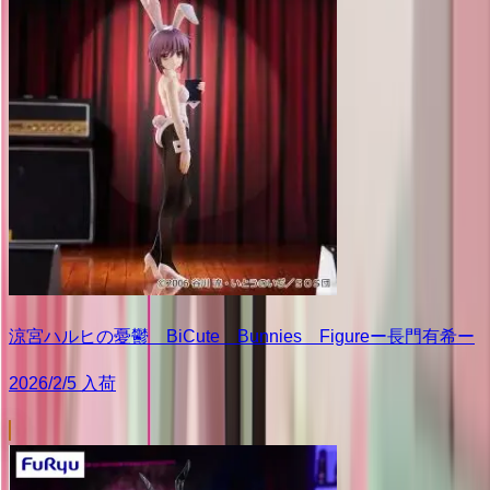
涼宮ハルヒの憂鬱 BiCute Bunnies Figureー長門有希ー
2026/2/5 入荷