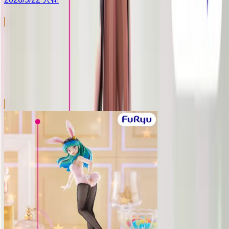
BiCute Bunnies Figure
シリーズ