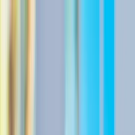
TOP
店舗一覧
イベント
景品
ギャラリー
会社情報
採用情報
お
問い合わせ
2026/6/26 入荷
2026/6/26 入荷
彼女、お借りします
Yumemirize “水原千鶴”
（数量限定）
#
彼女、お借りします
#
Yumemirize