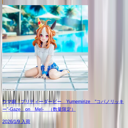
ウマ娘 プリティーダービー Yumemirize “コパノリッキ
ー”-Gaze on Me!- （数量限定）
2026/1/9 入荷