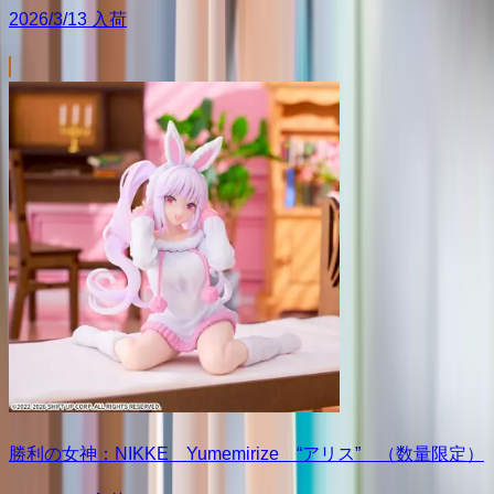
2026/3/13 入荷
勝利の女神：NIKKE Yumemirize “アリス” （数量限定）