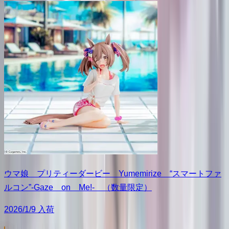
ウマ娘 プリティーダービー Yumemirize “スマートファ
ルコン”-Gaze on Me!- （数量限定）
2026/1/9 入荷