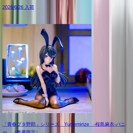
2026/6/26 入荷
「青春ブタ野郎」シリーズ Yumemirize ‐桜島麻衣‐バニ
ー （数量限定）