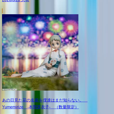
あの日見た花の名前を僕達はまだ知らない。
Yumemirize ‐本間芽衣子‐ （数量限定）