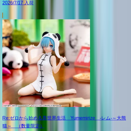
2026/7/17 入荷
Re:ゼロから始める異世界生活 Yumemirize ‐レム‐～大熊
猫～ （数量限定）