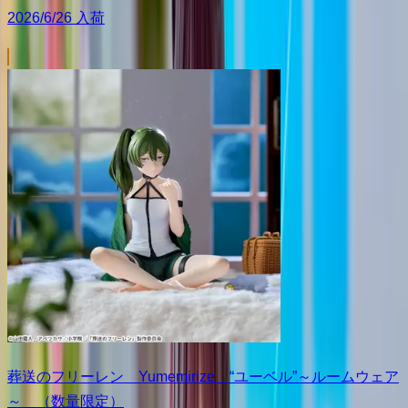
2026/6/26 入荷
葬送のフリーレン Yumemirize “ユーベル”～ルームウェア
～ （数量限定）