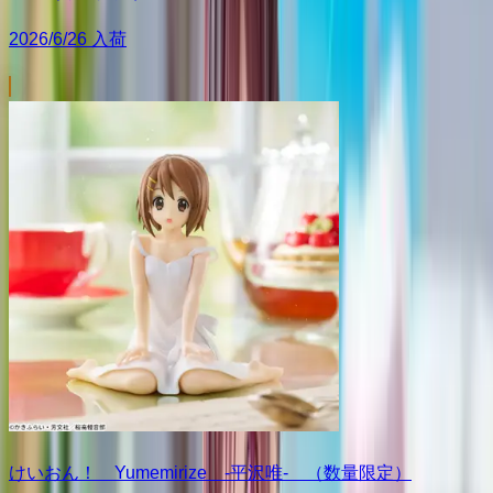
2026/6/26 入荷
けいおん！ Yumemirize ‐平沢唯‐ （数量限定）