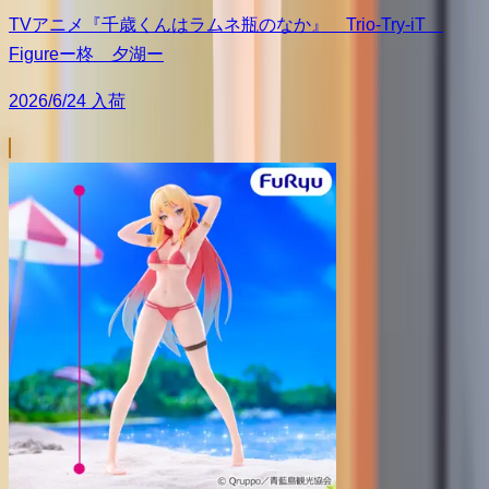
TVアニメ『千歳くんはラムネ瓶のなか』 Trio-Try-iT
Figureー柊 夕湖ー
2026/6/24 入荷