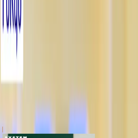
川越店
川崎店
浦和店
平塚店
大和店
ご利用上のお願い
本リストは、入荷予定（実績）をお知らせするもので
あり、現在の在庫状況を示すものではございません。
超人気景品は【入荷日〜翌日朝】に品切れとなる場合
がございます。
新入荷景品の投入時間も、当日の配送状況により変動
いたします。
|
らき☆すた
の景品