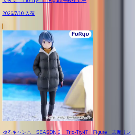
犬夜叉 Trio-Try-iT Figureー殺生丸ー
2026/7/10 入荷
ゆるキャン△ SEASON３ Trio-Try-iT Figureー志摩リン