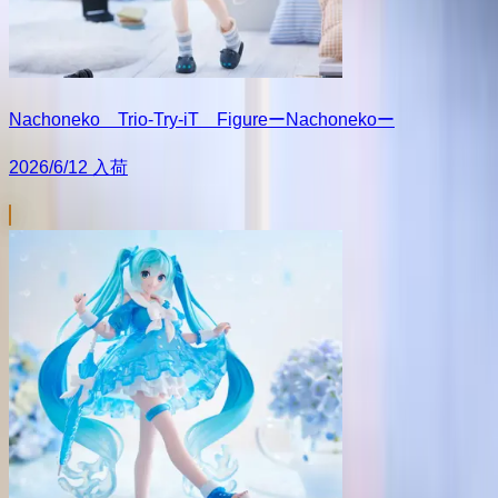
Nachoneko Trio-Try-iT FigureーNachonekoー
2026/6/12 入荷