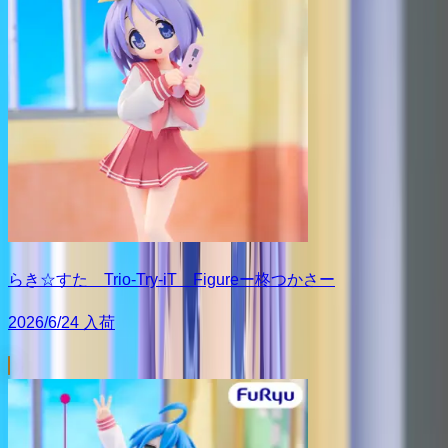
らき☆すた Trio-Try-iT Figureー柊つかさー
2026/6/24 入荷