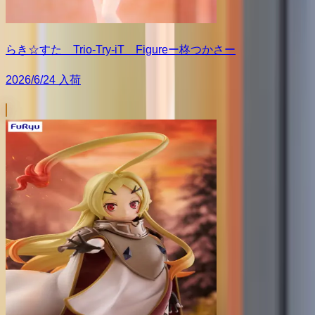
らき☆すた Trio-Try-iT Figureー柊つかさー
2026/6/24 入荷