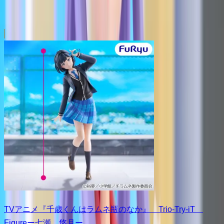
TVアニメ『千歳くんはラムネ瓶のなか』 Trio-Try-iT
Figureー七瀬 悠月ー