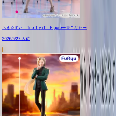
らき☆すた Trio-Try-iT Figureー泉こなたー
2026/5/27 入荷