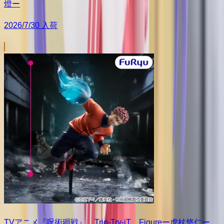
燈ー
2026/7/30 入荷
TVアニメ『呪術廻戦』 Trio-Try-iT Figureー虎杖悠仁ー