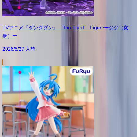
TVアニメ『ダンダダン』 Trio-Try-iT Figureージジ（変
身）ー
2026/5/27 入荷