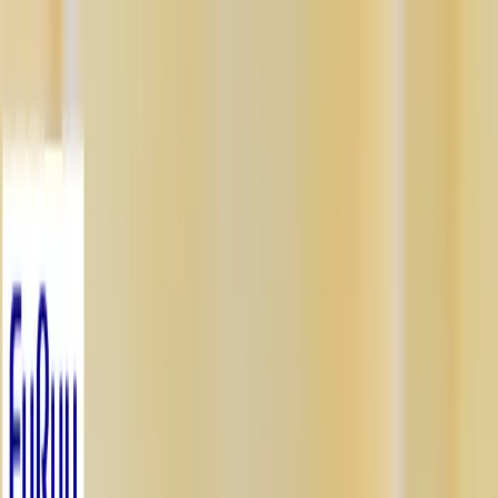
TOP
店舗一覧
イベント
景品
ギャラリー
会社情報
採用情報
お
問い合わせ
2026/6/17 入荷
2026/6/17 入荷
らき☆すた Trio-Try-iT
Figureー柊かがみー
#
らき☆すた
#
Trio-Try-iT Figure
入荷予定店舗(全5店舗)