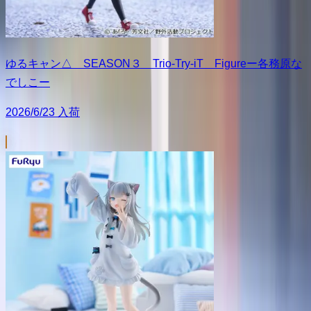
ゆるキャン△ SEASON３ Trio-Try-iT Figureー各務原な
でしこー
2026/6/23 入荷