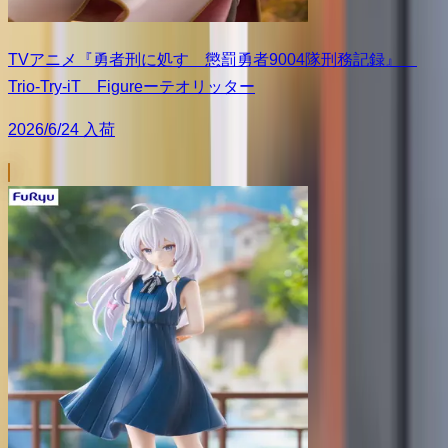
TVアニメ『勇者刑に処す 懲罰勇者9004隊刑務記録』
Trio-Try-iT Figureーテオリッター
2026/6/24 入荷