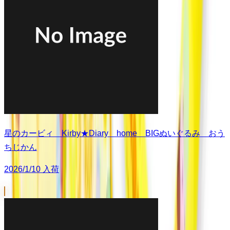
星のカービィ Kirby★Diary home BIGぬいぐるみ おう
ちじかん
2026/1/10 入荷