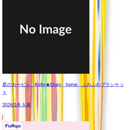
星のカービィ Kirby★Diary home ふわふわブランケッ
ト
2026/1/8 入荷