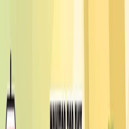
TOP
店舗一覧
イベント
景品
ギャラリー
会社情報
採用情報
お
問い合わせ
2026/6/23 入荷
2026/6/23 入荷
どこでもいっしょ モニター
トップフィギュア～トロ・ク
ロ～
#
どこでもいっしょ
#
モニタートップフィギュア