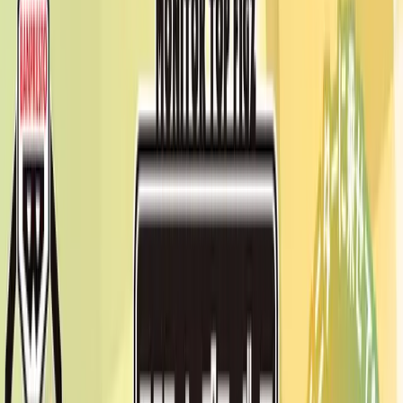
入荷予定店舗(全5店舗)
川越店
川崎店
浦和店
平塚店
大和店
ご利用上のお願い
本リストは、入荷予定（実績）をお知らせするもので
あり、現在の在庫状況を示すものではございません。
超人気景品は【入荷日〜翌日朝】に品切れとなる場合
がございます。
新入荷景品の投入時間も、当日の配送状況により変動
いたします。
|
どこでもいっしょ
の景品