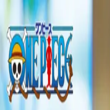
TOP
店舗一覧
イベント
景品
ギャラリー
会社情報
採用情報
お問
2026/6/9 入荷
2026/6/9 入荷
ワンピース Paldolce co
#
ONE PIECE
入荷予定店舗(全5店舗)
川越店
川崎店
浦和店
平塚店
大和店
ご利用上のお願い