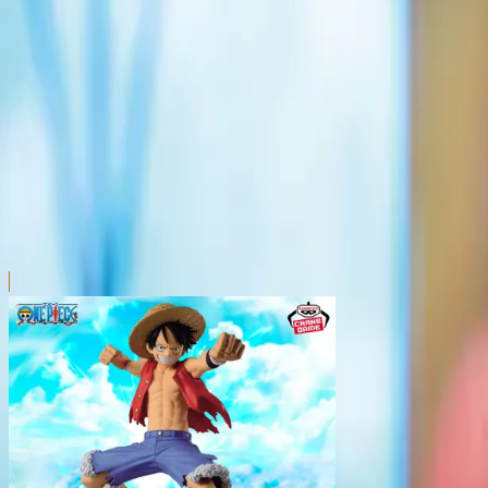
本リストは、入荷予定（実績）をお知らせするものであ
超人気景品は【入荷日〜翌日朝】に品切れとなる場合が
新入荷景品の投入時間も、当日の配送状況により変動い
|
ONE PIECE
の景品