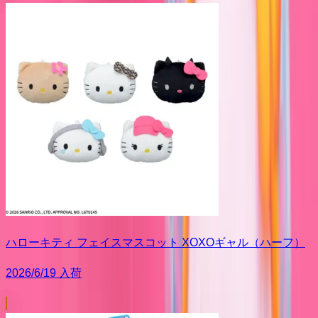
ハローキティ フェイスマスコット XOXOギャル（ハーフ）
2026/6/19 入荷