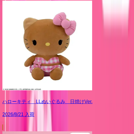
ハローキティ LLぬいぐるみ 日焼けVer.
2026/8/21 入荷