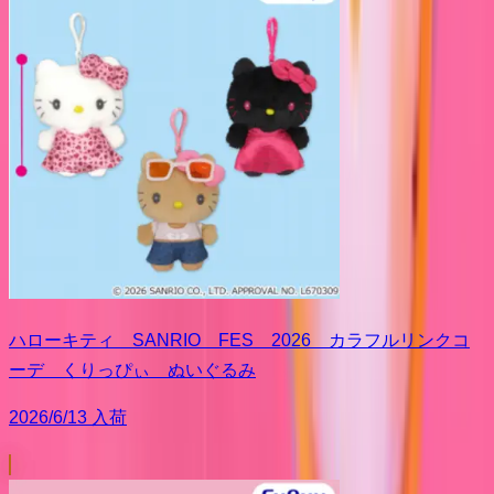
ハローキティ SANRIO FES 2026 カラフルリンクコ
ーデ くりっぴぃ ぬいぐるみ
2026/6/13 入荷