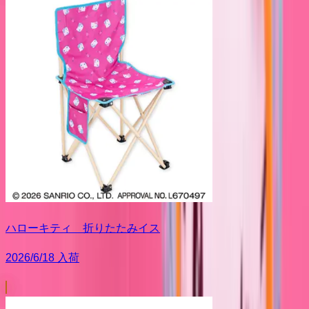
ハローキティ 折りたたみイス
2026/6/18 入荷