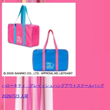
ハローキティ グレイッシュハングアウトスクールバッグ
2026/7/23 入荷