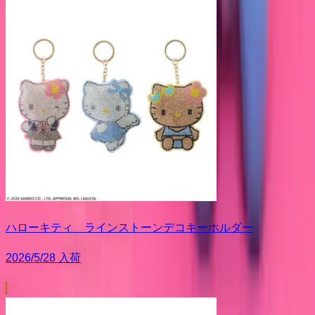
ハローキティ ラインストーンデコキーホルダー
2026/5/28 入荷