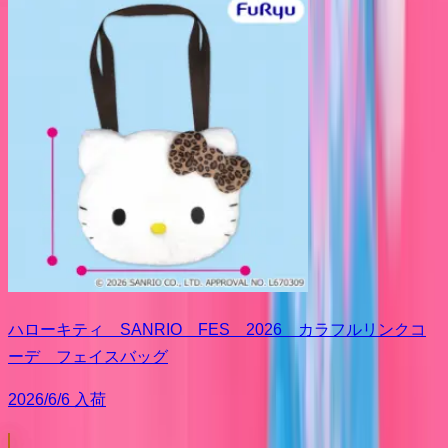
ハローキティ SANRIO FES 2026 カラフルリンクコ
ーデ フェイスバッグ
2026/6/6 入荷