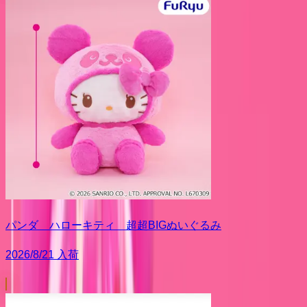
パンダ ハローキティ 超超BIGぬいぐるみ
2026/8/21 入荷