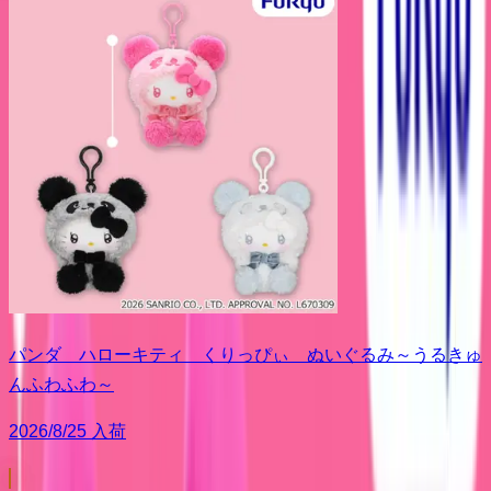
パンダ ハローキティ くりっぴぃ ぬいぐるみ～うるきゅ
んふわふわ～
2026/8/25 入荷