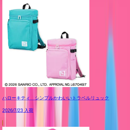
ハローキティ シンプルかわいいトラベルリュック
2026/7/23 入荷