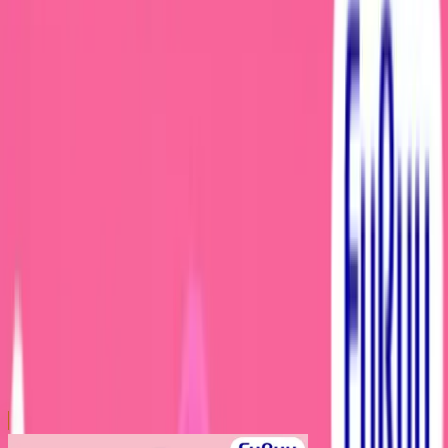
川越店
川崎店
浦和店
平塚店
大和店
ご利用上のお願い
本リストは、入荷予定（実績）をお知らせするもので
あり、現在の在庫状況を示すものではございません。
超人気景品は【入荷日〜翌日朝】に品切れとなる場合
がございます。
新入荷景品の投入時間も、当日の配送状況により変動
いたします。
|
ハローキティ
の景品