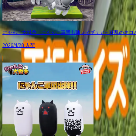
にゃんこ大戦争 にゃんこ軍団出陣フィギュア～狂乱のネコ
2026/4/28 入荷