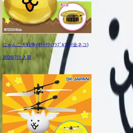
にゃんこ大戦争ﾒﾀﾘｯｸｳｪｱﾗﾌﾞﾙﾌｧﾝ(金ネコ)
2026/7/3 入荷