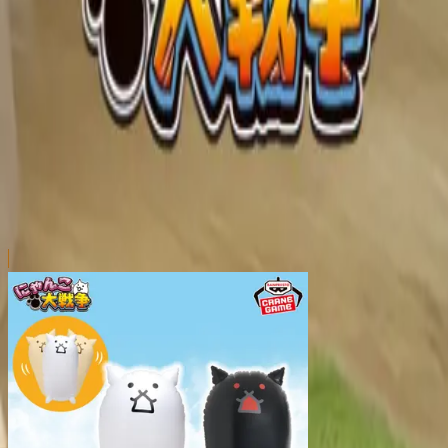
本リストは、入荷予定（実績）をお知らせするものであ
超人気景品は【入荷日〜翌日朝】に品切れとなる場合が
新入荷景品の投入時間も、当日の配送状況により変動い
|
にゃんこ大戦争
の景品