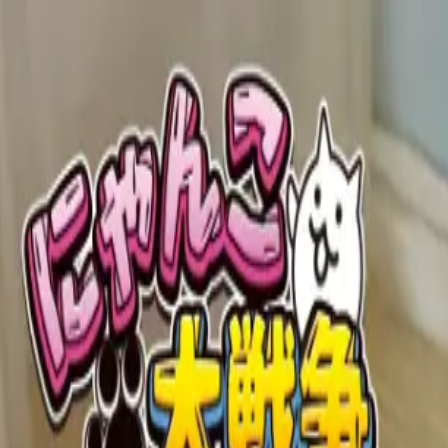
TOP
店舗一覧
イベント
景品
ギャラリー
会社情報
採用情報
お問
2026/6/23 入荷
2026/6/23 入荷
にゃんこ大戦争 ダイカット
#
にゃんこ大戦争
入荷予定店舗(全5店舗)
川越店
川崎店
浦和店
平塚店
大和店
ご利用上のお願い