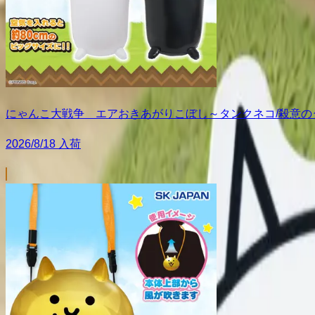
にゃんこ大戦争 エアおきあがりこぼし～タンクネコ/殺意の
2026/8/18 入荷