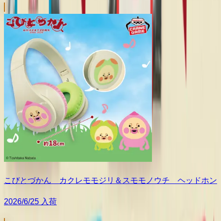
こびとづかん カクレモモジリ＆スモモノウチ ヘッドホン
2026/6/25 入荷