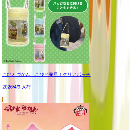
こびとづかん こびと発見！クリアポーチ
2026/4/9 入荷