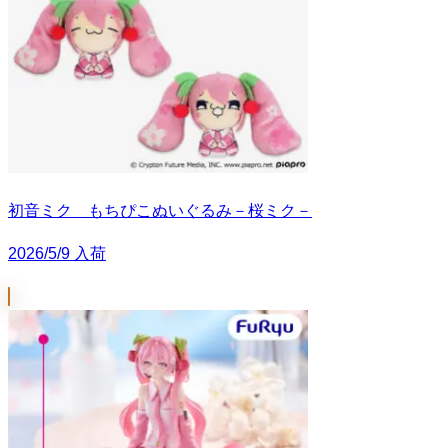
初音ミク もちぴこぬいぐるみ－桜ミク－
2026/5/9 入荷