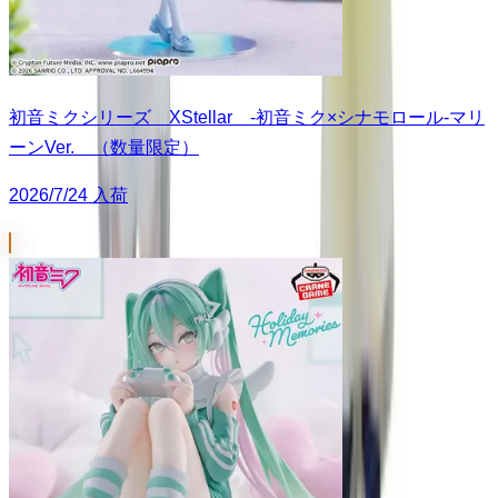
初音ミクシリーズ XStellar ‐初音ミク×シナモロール‐マリ
ーンVer. （数量限定）
2026/7/24 入荷