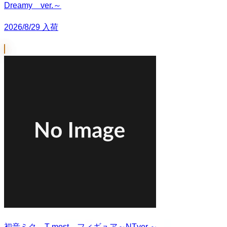
Dreamy ver.～
2026/8/29 入荷
初音ミク T-most フィギュア～NTver.～