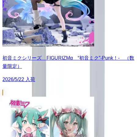
初音ミクシリーズ FIGURIZMα “初音ミク”-Punk！- （数
量限定）
2026/5/22 入荷