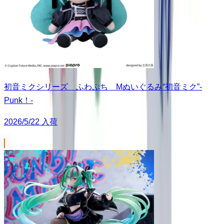
初音ミクシリーズ ふわぷち Mぬいぐるみ“初音ミク”-
Punk！-
2026/5/22 入荷