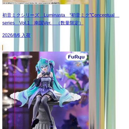
初音ミクシリーズ Luminasta “初音ミク”Conceptual
series Vol.1 南国Ver. （数量限定）
2026/8/6 入荷