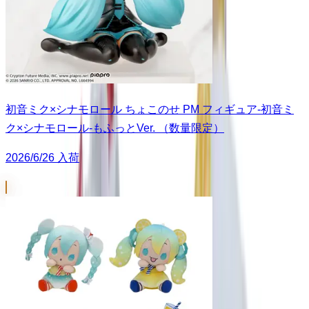
初音ミク×シナモロール ちょこのせ PM フィギュア‐初音ミ
ク×シナモロール‐もふっとVer. （数量限定）
2026/6/26 入荷