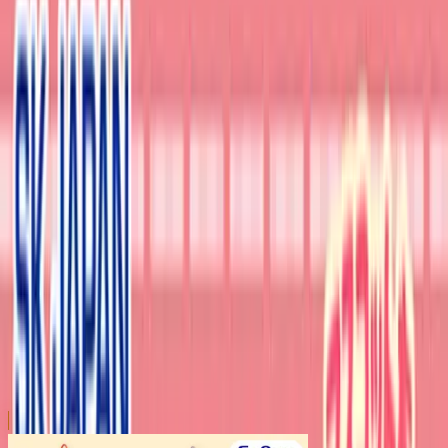
川越店
川崎店
浦和店
平塚店
大和店
ご利用上のお願い
本リストは、入荷予定（実績）をお知らせするもので
あり、現在の在庫状況を示すものではございません。
超人気景品は【入荷日〜翌日朝】に品切れとなる場合
がございます。
新入荷景品の投入時間も、当日の配送状況により変動
いたします。
|
モンチッチ
の景品