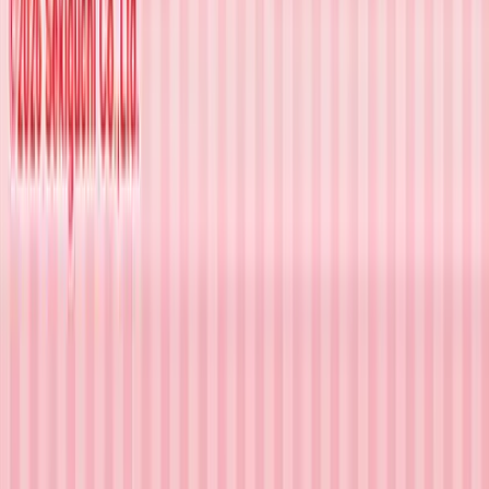
運営会社: 株式会社ティスコ
店舗を探す
Benex川越店
Benex浦和店
Benex平塚店
Benex川崎店
Benex大和店
サイト情報
会社情報
サイトマップ