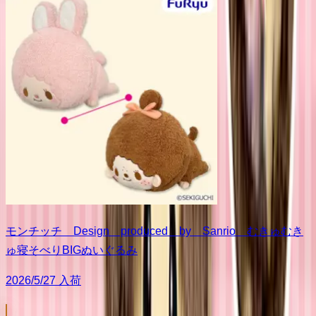
モンチッチ Design produced by Sanrio むきゅむき
ゅ寝そべりBIGぬいぐるみ
2026/5/27 入荷