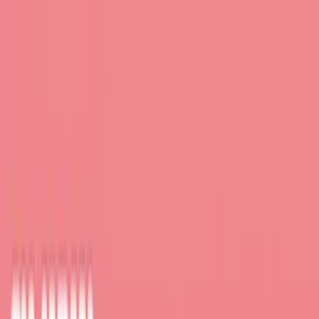
TOP
店舗一覧
イベント
景品
ギャラリー
会社情報
採用情報
お
問い合わせ
2026/6/9 入荷
2026/6/9 入荷
モンチッチ窓付きぬいぐるみ
巾着
#
モンチッチ
入荷予定店舗(全5店舗)