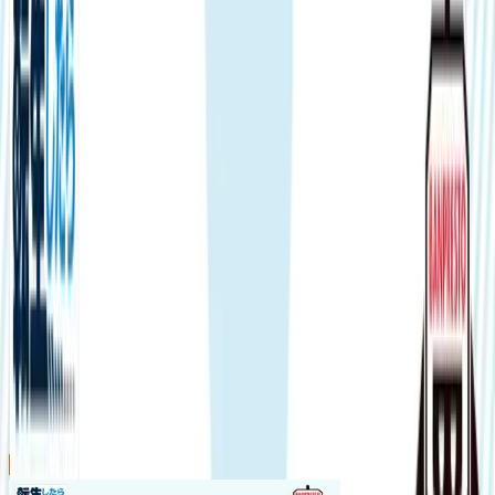
川越店
川崎店
浦和店
平塚店
大和店
ご利用上のお願い
本リストは、入荷予定（実績）をお知らせするもので
あり、現在の在庫状況を示すものではございません。
超人気景品は【入荷日〜翌日朝】に品切れとなる場合
がございます。
新入荷景品の投入時間も、当日の配送状況により変動
いたします。
|
転生したらスライムだった件
の景品