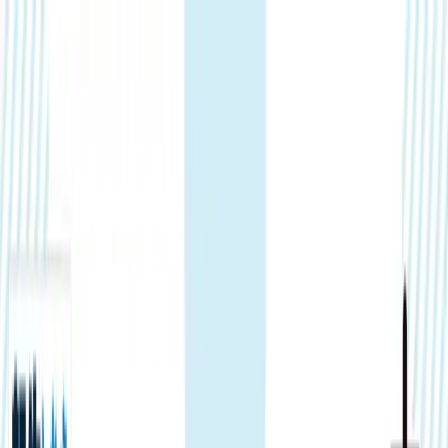
TOP
店舗一覧
イベント
景品
ギャラリー
会社情報
採用情報
お
問い合わせ
2026/7/14 入荷
2026/7/14 入荷
転生したらスライムだった
件 ダイカットタオルケット
#
転生したらスライムだった件
入荷予定店舗(全5店舗)