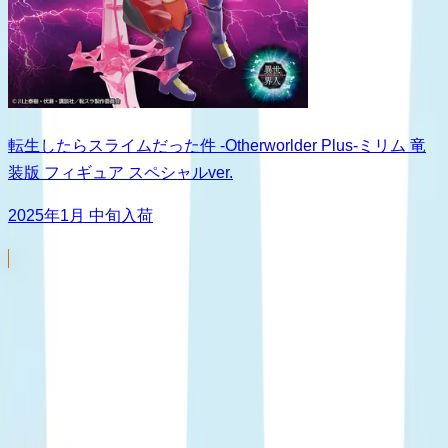
転生したらスライムだった件 -Otherworlder Plus-ミリム 竜
装版 フィギュア スペシャルver.
2025年1月 中旬入荷