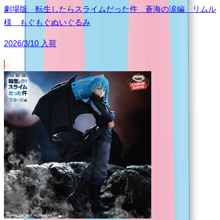
劇場版 転生したらスライムだった件 蒼海の涙編 リムル
様 もぐもぐぬいぐるみ
2026/3/10 入荷