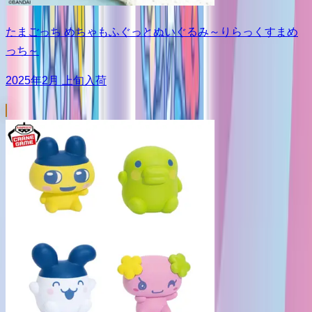
たまごっち めちゃもふぐっとぬいぐるみ～りらっくすまめ
っち～
2025年2月 上旬入荷