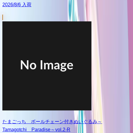
2026/8/6 入荷
たまごっち ボールチェーン付きぬいぐるみ～
Tamagotchi Paradise～vol.2-R