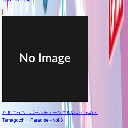
たまごっち ボールチェーン付きぬいぐるみ～
Tamagotchi Paradise～vol.3