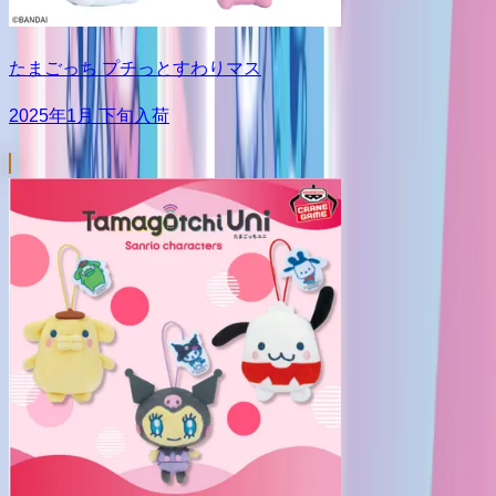
たまごっち プチっとすわりマス
2025年1月 下旬入荷