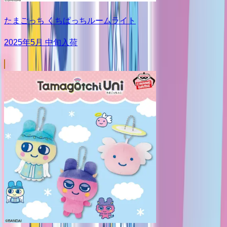
たまごっち くちぱっちルームライト
2025年5月 中旬入荷