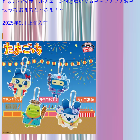
たまごっち ボールチェーン付きぬいぐるみ～プチプチおみ
せっち おまちど～さま！～
2025年9月 上旬入荷