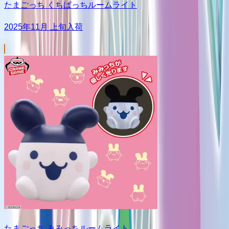
たまごっち くちぱっちルームライト
2025年11月 上旬入荷
たまごっち みみっちルームライト