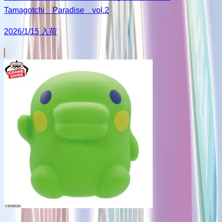
Tamagotchi Paradise vol.2
2026/1/15 入荷