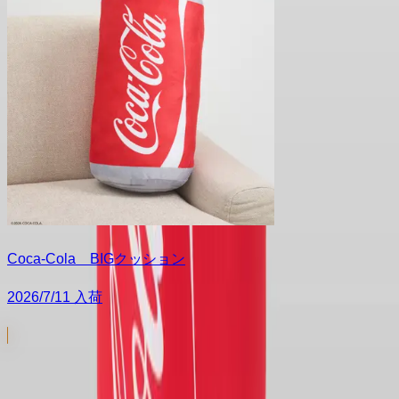
Coca-Cola BIGクッション
2026/7/11 入荷