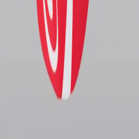
Benex浦和店
Benex平塚店
Benex川崎店
Benex大和店
サイト情報
会社情報
サイトマップ
サポート＆規約
よくあるご質問(FAQ)
お問い合わせ
プライバシーポリシー