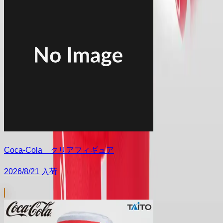
Coca-Cola クリアフィギュア
2026/8/21 入荷