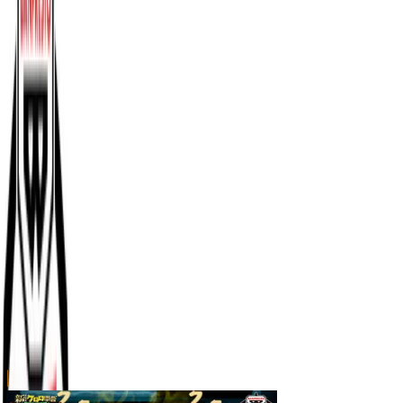
川越店
川崎店
浦和店
平塚店
大和店
ご利用上のお願い
本リストは、入荷予定（実績）をお知らせするもので
あり、現在の在庫状況を示すものではございません。
超人気景品は【入荷日〜翌日朝】に品切れとなる場合
がございます。
新入荷景品の投入時間も、当日の配送状況により変動
いたします。
|
ケロロ軍曹
の景品