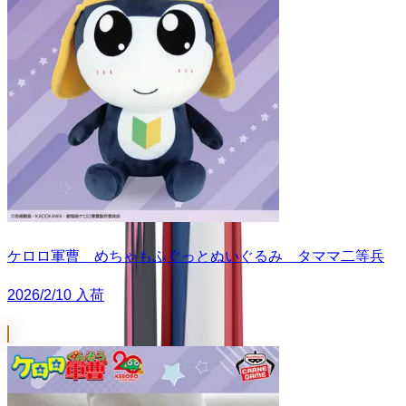
ケロロ軍曹 めちゃもふぐっとぬいぐるみ タママ二等兵
2026/2/10 入荷