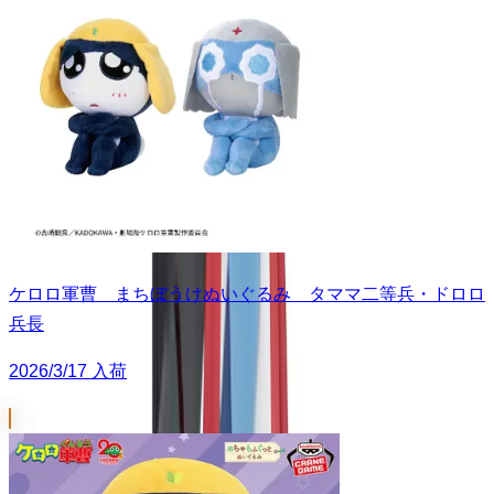
ケロロ軍曹 まちぼうけぬいぐるみ タママ二等兵・ドロロ
兵長
2026/3/17 入荷