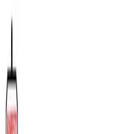
TOP
店舗一覧
イベント
景品
ギャラリー
会社情報
採用情報
お
問い合わせ
2026/7/22 入荷
2026/7/22 入荷
ケロロ軍曹 共鳴するであり
ます～ギロロ伍長～
#
ケロロ軍曹
入荷予定店舗(全5店舗)