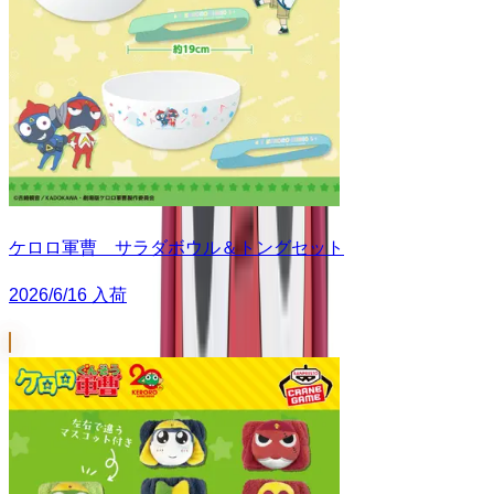
ケロロ軍曹 サラダボウル＆トングセット
2026/6/16 入荷