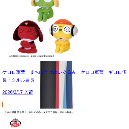
ケロロ軍曹 まちぼうけぬいぐるみ ケロロ軍曹・ギロロ伍
長・クルル曹長
2026/3/17 入荷