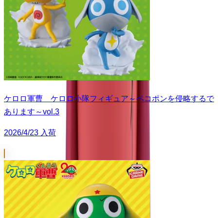
ケロロ軍曹 ケロロ小隊フィギュア～ペコポンを侵略するで
あります～vol.3
2026/4/23 入荷