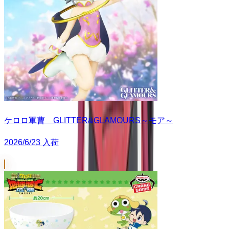
ケロロ軍曹 GLITTER&GLAMOURS～モア～
2026/6/23 入荷