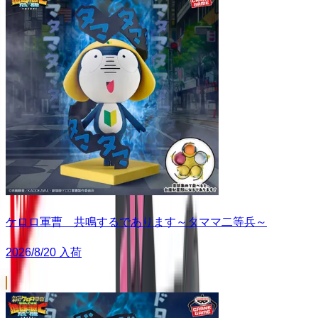
ケロロ軍曹 共鳴するであります～タママ二等兵～
2026/8/20 入荷