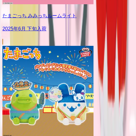
たまごっち みみっちルームライト
2025年6月 下旬入荷