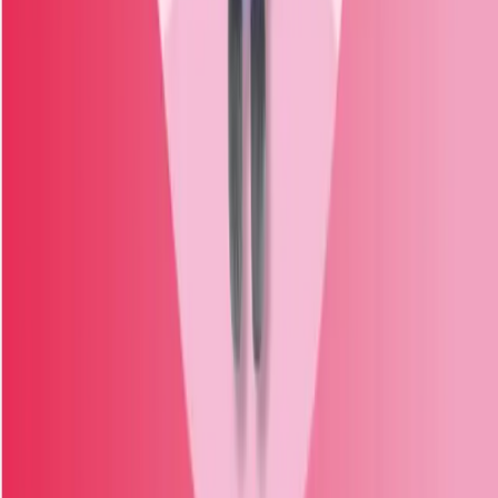
Benexでのプレイ動画を掲載しませんか？
YouTube、Shorts、TikTokなど大歓迎！
プレイ動画を共有してチャンネルを宣伝しよう！
プレイ動画を投稿する
※Benex各店舗で撮影・プレイされた動画に限ります
近くのBenex店舗を探す
開催中のイベント情報を見る