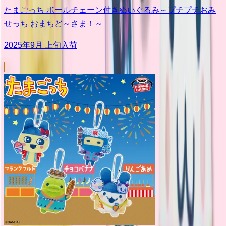
たまごっち ボールチェーン付きぬいぐるみ～プチプチおみ
せっち おまちど～さま！～
2025年9月 上旬入荷