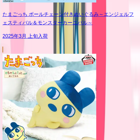
たまごっち ボールチェーン付きぬいぐるみ～エンジェルフ
ェスティバル＆モンスターカーニバル～
2025年3月 上旬入荷