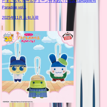
たまごっち ボールチェーン付きぬいぐるみ Tamagotchi
Paradise vol.1
2025年11月 上旬入荷