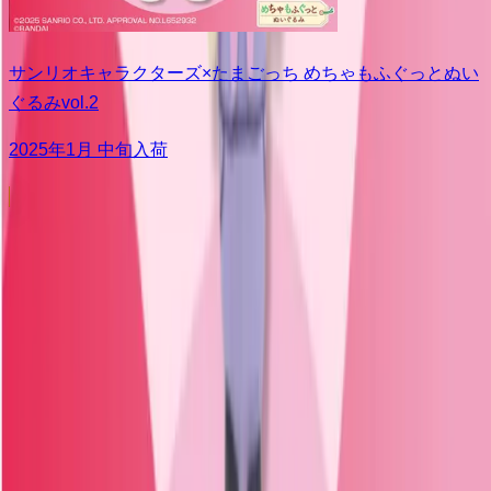
サンリオキャラクターズ×たまごっち めちゃもふぐっとぬい
ぐるみvol.2
2025年1月 中旬入荷