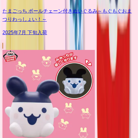
たまごっち ボールチェーン付きぬいぐるみ～もぐもぐおま
つりわっしょい！～
2025年7月 下旬入荷