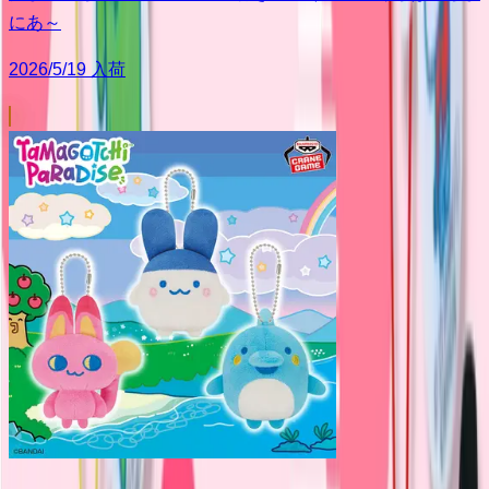
にあ～
2026/5/19 入荷