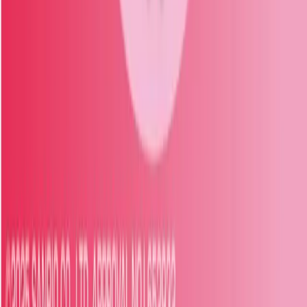
運営会社: 株式会社ティスコ
店舗を探す
Benex川越店
Benex浦和店
Benex平塚店
Benex川崎店
Benex大和店
サイト情報