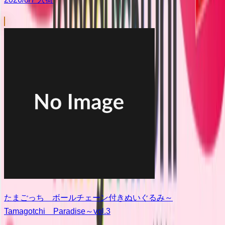
たまごっち ボールチェーン付きぬいぐるみ～
Tamagotchi Paradise～vol.3