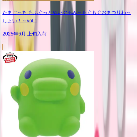
たまごっち もふぐっとぬいぐるみ～もぐもぐおまつりわっ
しょい！～vol.1
2025年6月 上旬入荷