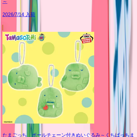
～
2026/7/14 入荷
たまごっち ボールチェーン付きぬいぐるみ～くちぱっちま