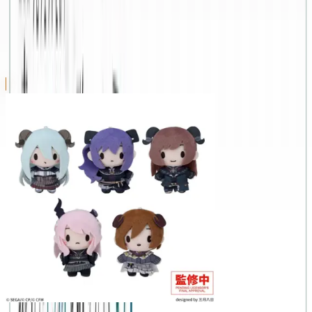
ジ！ feat. 初音ミク
の景品