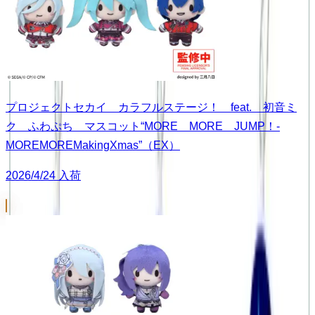
プロジェクトセカイ カラフルステージ！ feat. 初音ミ
ク ふわぷち マスコット“MORE MORE JUMP！-
MOREMOREMakingXmas”（EX）
2026/4/24 入荷