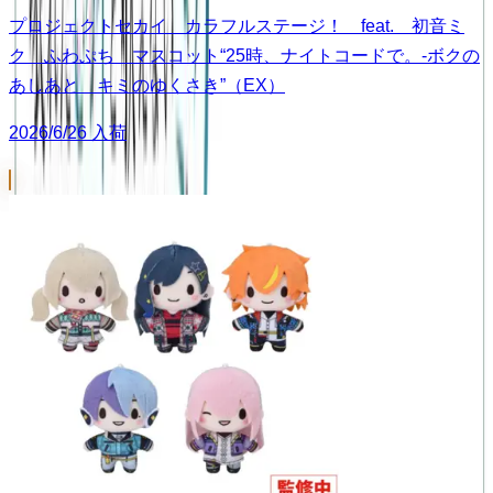
プロジェクトセカイ カラフルステージ！ feat. 初音ミ
ク ふわぷち マスコット“25時、ナイトコードで。-ボクの
あしあと キミのゆくさき”（EX）
2026/6/26 入荷