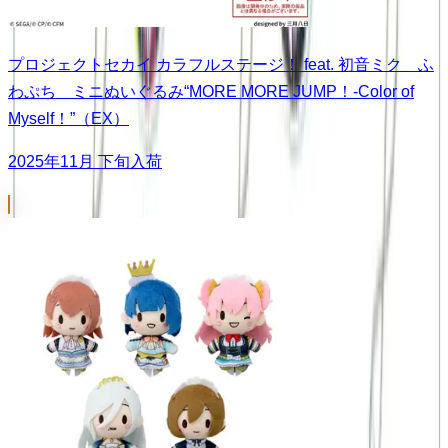
プロジェクトセカイ カラフルステージ！ feat. 初音ミク ふ
わぷち ミニぬいぐるみ“MORE MORE JUMP！-Color of
Myself！”（EX）
2025年11月 下旬入荷