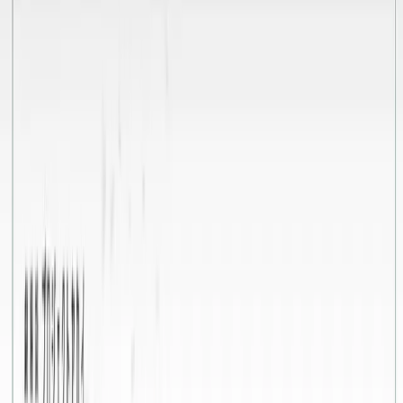
#
プロジェクトセカイ カラフルステージ！ feat. 初音ミク
入荷予定店舗(全5店舗)
川越店
川崎店
浦和店
平塚店
大和店
ご利用上のお願い
本リストは、入荷予定（実績）をお知らせするもので
あり、現在の在庫状況を示すものではございません。
超人気景品は【入荷日〜翌日朝】に品切れとなる場合
がございます。
新入荷景品の投入時間も、当日の配送状況により変動
いたします。
|
プロジェクトセカイ カラフルステー