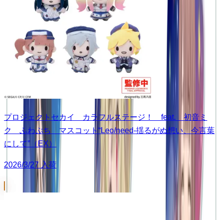
プロジェクトセカイ カラフルステージ！ feat. 初音ミ
ク ふわぷち マスコット“Leo/need-揺るがぬ想い、今言葉
にして”（EX）
2026/3/27 入荷