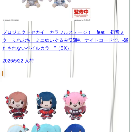
プロジェクトセカイ カラフルステージ！ feat. 初音ミ
ク ふわぷち ミニぬいぐるみ“25時、ナイトコードで。-満
たされないペイルカラー”（EX）
2026/5/22 入荷