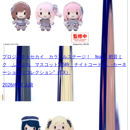
プロジェクトセカイ カラフルステージ！ feat. 初音ミ
ク ふわぷち マスコット“25時、ナイトコードで。-カーネ
ーションリコレクション”（EX）
2026/4/17 入荷