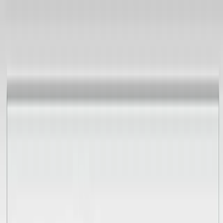
TOP
店舗一覧
イベント
景品
ギャラリー
会社情報
採用情報
お
問い合わせ
2025年1月 中旬入荷
2025年1月 中旬入荷
劇場版プロジェクトセカイ
壊れたセカイと歌えないミ
ク キラキラビッグハート型
缶バッジVol.1（EX）