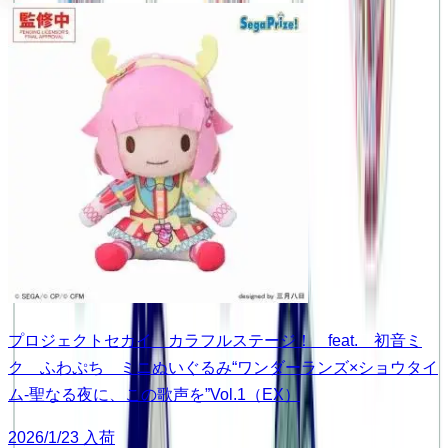
プロジェクトセカイ カラフルステージ！ feat. 初音ミ
ク ふわぷち ミニぬいぐるみ“ワンダーランズ×ショウタイ
ム-聖なる夜に、この歌声を”Vol.1（EX）
2026/1/23 入荷