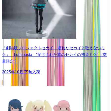
「劇場版プロジェクトセカイ 壊れたセカイと歌えないミ
ク」 Luminasta “閉ざされた窓のセカイの初音ミク” （数
量限定）
2025年10月 下旬入荷