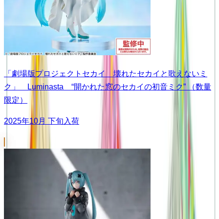
「劇場版プロジェクトセカイ 壊れたセカイと歌えないミ
ク」 Luminasta “開かれた窓のセカイの初音ミク” （数量
限定）
2025年10月 下旬入荷