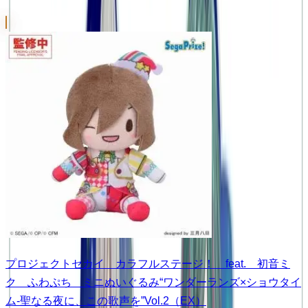
プロジェクトセカイ カラフルステージ！ feat. 初音ミ
ク ふわぷち ミニぬいぐるみ“ワンダーランズ×ショウタイ
ム-聖なる夜に、この歌声を”Vol.2（EX）