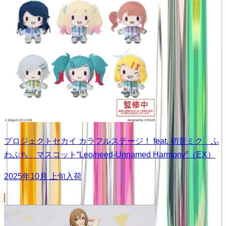
プロジェクトセカイ カラフルステージ！ feat. 初音ミク ふ
わぷち マスコット“Leo/need-Unnamed Harmony”（EX）
2025年10月 上旬入荷