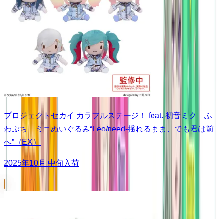
プロジェクトセカイ カラフルステージ！ feat. 初音ミク ふ
わぷち ミニぬいぐるみ“Leo/need-揺れるまま、でも君は前
へ”（EX）
2025年10月 中旬入荷