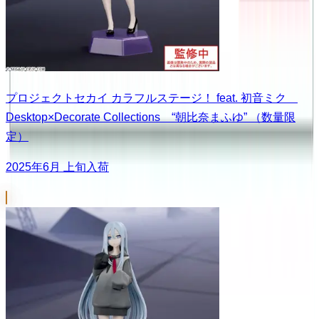
プロジェクトセカイ カラフルステージ！ feat. 初音ミク
Desktop×Decorate Collections “朝比奈まふゆ” （数量限
定）
2025年6月 上旬入荷