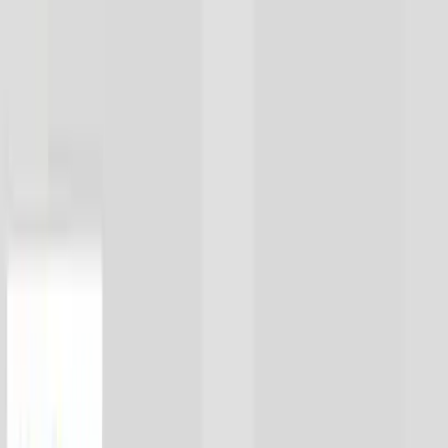
TOP
店舗一覧
イベント
景品
ギャラリー
会社情報
採用情報
お
問い合わせ
2025年2月 下旬入荷
2025年2月 下旬入荷
マインクラフト ふわふわデ
フォルメマスコット：クリー
パー：ゾンビ：エンダーマン
#
マインクラフト