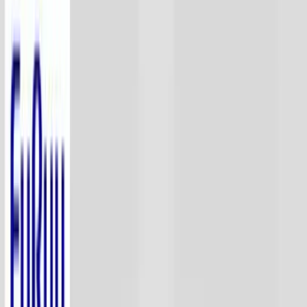
入荷予定店舗(全5店舗)
川越店
川崎店
浦和店
平塚店
大和店
ご利用上のお願い
本リストは、入荷予定（実績）をお知らせするもので
あり、現在の在庫状況を示すものではございません。
超人気景品は【入荷日〜翌日朝】に品切れとなる場合
がございます。
新入荷景品の投入時間も、当日の配送状況により変動
いたします。
|
マインクラフト
の景品